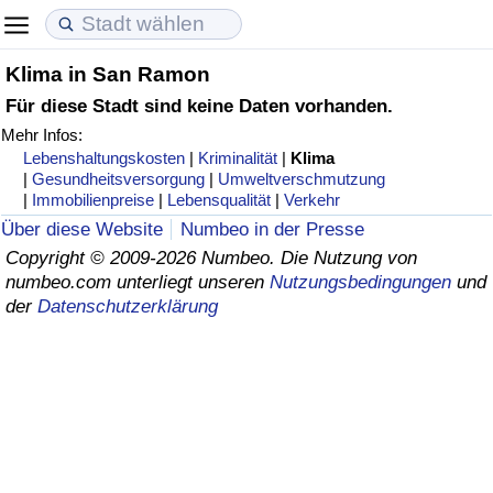
Klima in San Ramon
Lebenshaltungskosten
Immobilienpreise
Lebensqualität
Für diese Stadt sind keine Daten vorhanden.
Mehr Infos:
Lebenshaltungskosten-Index (aktuell)
Immobilienpreis-Index (aktuell)
Lebensqualität-Index
Lebenshaltungskosten
|
Kriminalität
|
Klima
|
Gesundheitsversorgung
|
Umweltverschmutzung
Lebenshaltungskosten-Index
Immobilienpreis-Index
Lebensqualität-Index (aktuell)
|
Immobilienpreise
|
Lebensqualität
|
Verkehr
Über diese Website
Numbeo in der Presse
Lebenshaltungskosten-Index nach Land
Immobilienpreis-Index nach Land
Lebensqualitätsindex nach Land
Copyright © 2009-2026 Numbeo. Die Nutzung von
numbeo.com unterliegt unseren
Nutzungsbedingungen
und
der
Datenschutzerklärung
in Akaba
Kriminalität
Kriminalitäts-Index (aktuell)
Kriminalitäts-Index
Kriminalitätsindex nach Land