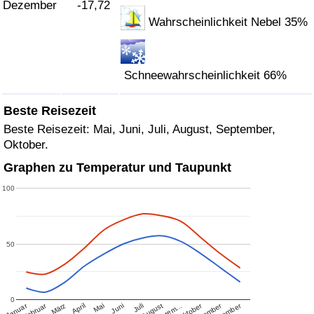
Dezember
-17,72
Wahrscheinlichkeit Nebel 35%
Schneewahrscheinlichkeit 66%
Beste Reisezeit
Beste Reisezeit: Mai, Juni, Juli, August, September,
Oktober.
Graphen zu Temperatur und Taupunkt
100
50
0
Januar
Februar
Oktober
November
Dezember
März
April
Mai
Juni
Juli
August
Septem…