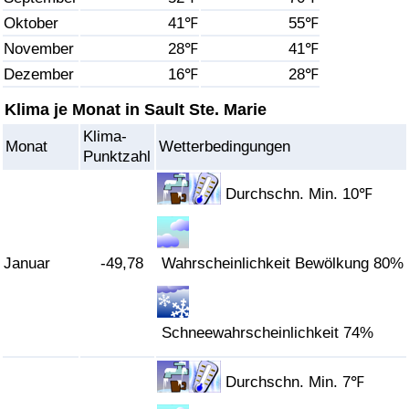
Oktober
41℉
55℉
Gesundheitsversorgung
November
28℉
41℉
Dezember
16℉
28℉
Gesundheitsversorgungs-Index (aktuell)
Klima je Monat in Sault Ste. Marie
Gesundheitsversorgungs-Index
Klima-
Monat
Wetterbedingungen
Punktzahl
Gesundheitsversorgungs-Index nach Land
Durchschn. Min. 10℉
Umweltverschmutzung
Januar
-49,78
Wahrscheinlichkeit Bewölkung 80%
Umweltverschmutzungs-Index (aktuell)
Verschmutzungsindex
Schneewahrscheinlichkeit 74%
Umweltverschmutzungs-Index nach Land
Durchschn. Min. 7℉
Verkehr