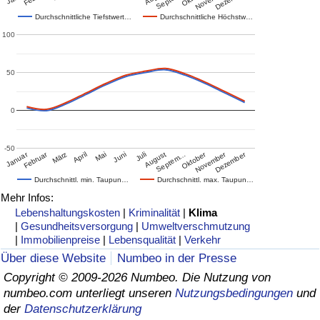
Durchschnittliche Tiefstwert…
Durchschnittliche Höchstw…
100
50
0
-50
Januar
Februar
Oktober
November
Dezember
März
April
Mai
Juni
Juli
August
Septem…
Durchschnittl. min. Taupun…
Durchschnittl. max. Taupun…
Mehr Infos:
Lebenshaltungskosten
|
Kriminalität
|
Klima
|
Gesundheitsversorgung
|
Umweltverschmutzung
|
Immobilienpreise
|
Lebensqualität
|
Verkehr
Über diese Website
Numbeo in der Presse
Copyright © 2009-2026 Numbeo. Die Nutzung von
numbeo.com unterliegt unseren
Nutzungsbedingungen
und
der
Datenschutzerklärung