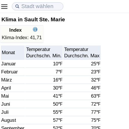
Klima in Sault Ste. Marie
Lebenshaltungskosten
Immobilienpreise
Lebensqualität
Index
Lebenshaltungskosten-Index (aktuell)
Immobilienpreis-Index (aktuell)
Lebensqualität-Index
Klima-Index:
41,71
Temperatur
Temperatur
Lebenshaltungskosten-Index
Immobilienpreis-Index
Lebensqualität-Index (aktuell)
Monat
Durchschn. Min.
Durchschn. Max
Januar
10℉
25℉
Lebenshaltungskosten-Index nach Land
Immobilienpreis-Index nach Land
Lebensqualitätsindex nach Land
Februar
7℉
23℉
März
16℉
32℉
in Akaba
Kriminalität
April
30℉
46℉
Kriminalitäts-Index (aktuell)
Mai
41℉
63℉
Juni
50℉
72℉
Kriminalitäts-Index
Juli
55℉
77℉
August
57℉
75℉
Kriminalitätsindex nach Land
September
52℉
70℉