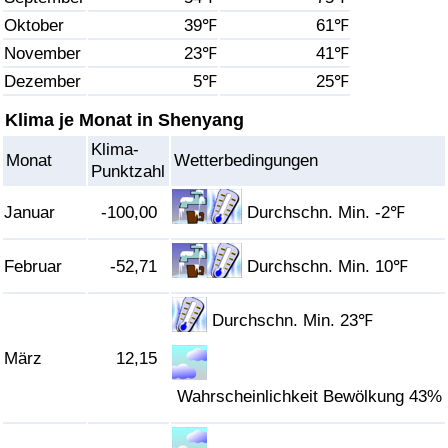
Oktober
39℉
61℉
Gesundheitsversorgung
November
23℉
41℉
Dezember
5℉
25℉
Gesundheitsversorgungs-Index (aktuell)
Klima je Monat in Shenyang
Gesundheitsversorgungs-Index
Klima-
Monat
Wetterbedingungen
Punktzahl
Gesundheitsversorgungs-Index nach Land
Januar
-100,00
Durchschn. Min. -2℉
Umweltverschmutzung
Februar
-52,71
Durchschn. Min. 10℉
Umweltverschmutzungs-Index (aktuell)
Durchschn. Min. 23℉
Verschmutzungsindex
März
12,15
Umweltverschmutzungs-Index nach Land
Wahrscheinlichkeit Bewölkung 43%
Verkehr