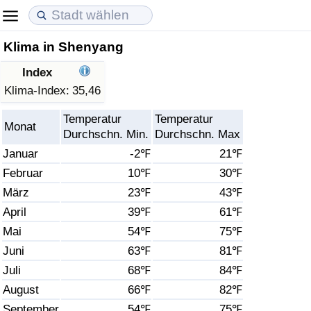
Klima in Shenyang
Lebenshaltungskosten
Immobilienpreise
Lebensqualität
Index
Lebenshaltungskosten-Index (aktuell)
Immobilienpreis-Index (aktuell)
Lebensqualität-Index
Klima-Index:
35,46
Temperatur
Temperatur
Lebenshaltungskosten-Index
Immobilienpreis-Index
Lebensqualität-Index (aktuell)
Monat
Durchschn. Min.
Durchschn. Max
Januar
-2℉
21℉
Lebenshaltungskosten-Index nach Land
Immobilienpreis-Index nach Land
Lebensqualitätsindex nach Land
Februar
10℉
30℉
März
23℉
43℉
in Akaba
Kriminalität
April
39℉
61℉
Kriminalitäts-Index (aktuell)
Mai
54℉
75℉
Juni
63℉
81℉
Kriminalitäts-Index
Juli
68℉
84℉
August
66℉
82℉
Kriminalitätsindex nach Land
September
54℉
75℉