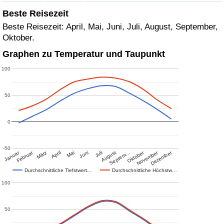
Beste Reisezeit
Beste Reisezeit: April, Mai, Juni, Juli, August, September,
Oktober.
Graphen zu Temperatur und Taupunkt
100
50
0
-50
Januar
Februar
Oktober
November
Dezember
März
April
Mai
Juni
Juli
August
Septem…
Durchschnittliche Tiefstwert…
Durchschnittliche Höchstw…
100
50