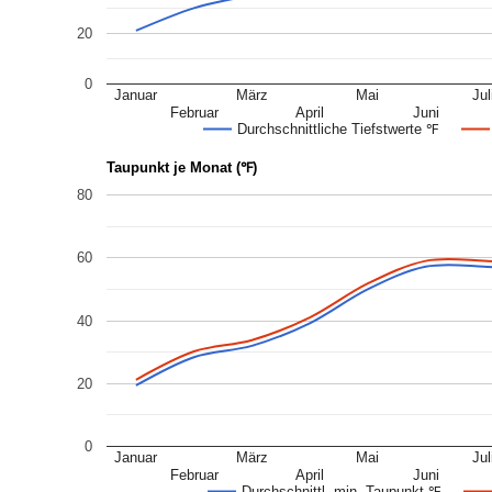
20
0
Januar
März
Mai
Jul
Februar
April
Juni
Durchschnittliche Tiefstwerte ℉
Taupunkt je Monat (℉)
80
60
40
20
0
Januar
März
Mai
Jul
Februar
April
Juni
Durchschnittl. min. Taupunkt ℉