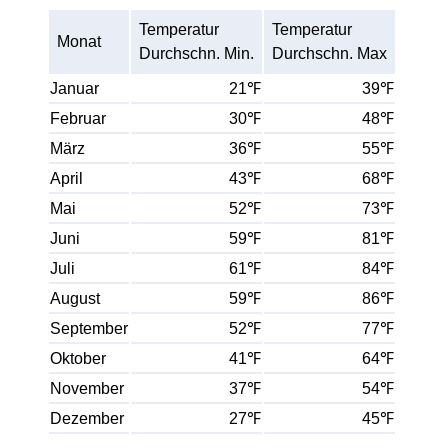
Temperatur
Temperatur
Monat
Durchschn. Min.
Durchschn. Max
Januar
21℉
39℉
Februar
30℉
48℉
März
36℉
55℉
April
43℉
68℉
Mai
52℉
73℉
Juni
59℉
81℉
Juli
61℉
84℉
August
59℉
86℉
September
52℉
77℉
Oktober
41℉
64℉
November
37℉
54℉
Dezember
27℉
45℉