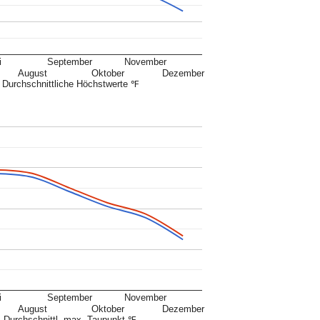
i
September
November
August
Oktober
Dezember
Durchschnittliche Höchstwerte ℉
i
September
November
August
Oktober
Dezember
Durchschnittl. max. Taupunkt ℉