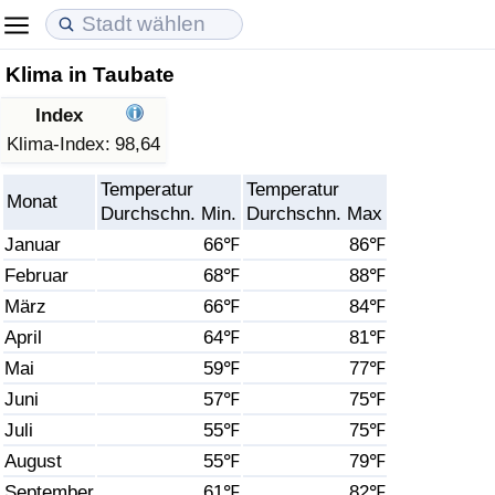
Klima in Taubate
Lebenshaltungskosten
Immobilienpreise
Lebensqualität
Index
Lebenshaltungskosten-Index (aktuell)
Immobilienpreis-Index (aktuell)
Lebensqualität-Index
Klima-Index:
98,64
Temperatur
Temperatur
Lebenshaltungskosten-Index
Immobilienpreis-Index
Lebensqualität-Index (aktuell)
Monat
Durchschn. Min.
Durchschn. Max
Januar
66℉
86℉
Lebenshaltungskosten-Index nach Land
Immobilienpreis-Index nach Land
Lebensqualitätsindex nach Land
Februar
68℉
88℉
März
66℉
84℉
in Akaba
Kriminalität
April
64℉
81℉
Kriminalitäts-Index (aktuell)
Mai
59℉
77℉
Juni
57℉
75℉
Kriminalitäts-Index
Juli
55℉
75℉
August
55℉
79℉
Kriminalitätsindex nach Land
September
61℉
82℉