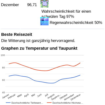
Dezember
96,71
Wahrscheinlichkeit für einen
schwülen Tag 97%
Regenwahrscheinlichkeit 50%
Beste Reisezeit
Die Witterung ist ganzjährig hervorragend.
Graphen zu Temperatur und Taupunkt
100
80
60
40
Januar
Februar
Oktober
November
Dezember
März
April
Mai
Juni
Juli
August
Septem…
Durchschnittliche Tiefstwert…
Durchschnittliche Höchstw…