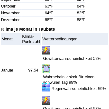
Oktober
63℉
84℉
Gesundheitsversorgung
November
64℉
82℉
Dezember
68℉
88℉
Gesundheitsversorgungs-Index (aktuell)
Klima je Monat in Taubate
Gesundheitsversorgungs-Index
Klima-
Monat
Wetterbedingungen
Punktzahl
Gesundheitsversorgungs-Index nach Land
Umweltverschmutzung
Gewitterwahrscheinlichkeit 53%
Januar
97,54
Umweltverschmutzungs-Index (aktuell)
Wahrscheinlichkeit für einen
schwülen Tag 99%
Verschmutzungsindex
Regenwahrscheinlichkeit 59%
Umweltverschmutzungs-Index nach Land
Verkehr
Gewitterwahrscheinlichkeit 53%