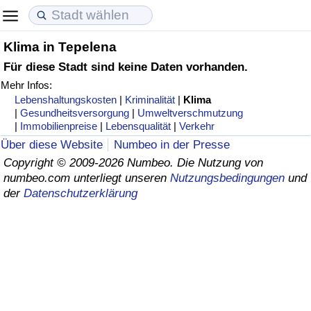
Klima in Tepelena
Lebenshaltungskosten
Immobilienpreise
Lebensqualität
Für diese Stadt sind keine Daten vorhanden.
Mehr Infos:
Lebenshaltungskosten-Index (aktuell)
Immobilienpreis-Index (aktuell)
Lebensqualität-Index
Lebenshaltungskosten
|
Kriminalität
|
Klima
|
Gesundheitsversorgung
|
Umweltverschmutzung
Lebenshaltungskosten-Index
Immobilienpreis-Index
Lebensqualität-Index (aktuell)
|
Immobilienpreise
|
Lebensqualität
|
Verkehr
Über diese Website
Numbeo in der Presse
Lebenshaltungskosten-Index nach Land
Immobilienpreis-Index nach Land
Lebensqualitätsindex nach Land
Copyright © 2009-2026 Numbeo. Die Nutzung von
numbeo.com unterliegt unseren
Nutzungsbedingungen
und
der
Datenschutzerklärung
in Akaba
Kriminalität
Kriminalitäts-Index (aktuell)
Kriminalitäts-Index
Kriminalitätsindex nach Land