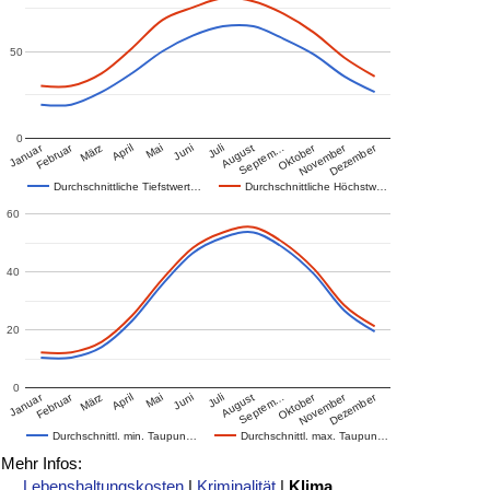
50
0
Januar
Februar
Oktober
November
Dezember
März
April
Mai
Juni
Juli
August
Septem…
Durchschnittliche Tiefstwert…
Durchschnittliche Höchstw…
60
40
20
0
Januar
Februar
Oktober
November
Dezember
März
April
Mai
Juni
Juli
August
Septem…
Durchschnittl. min. Taupun…
Durchschnittl. max. Taupun…
Mehr Infos:
Lebenshaltungskosten
|
Kriminalität
|
Klima