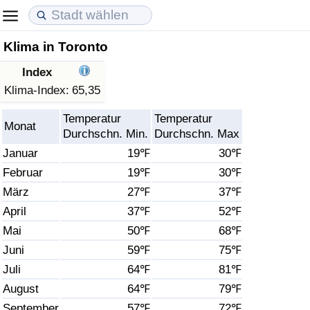
Klima in Toronto
Lebenshaltungskosten
Immobilienpreise
Lebensqualität
Index
Lebenshaltungskosten-Index (aktuell)
Immobilienpreis-Index (aktuell)
Lebensqualität-Index
Klima-Index:
65,35
Temperatur
Temperatur
Lebenshaltungskosten-Index
Immobilienpreis-Index
Lebensqualität-Index (aktuell)
Monat
Durchschn. Min.
Durchschn. Max
Januar
19℉
30℉
Lebenshaltungskosten-Index nach Land
Immobilienpreis-Index nach Land
Lebensqualitätsindex nach Land
Februar
19℉
30℉
März
27℉
37℉
in Akaba
Kriminalität
April
37℉
52℉
Kriminalitäts-Index (aktuell)
Mai
50℉
68℉
Juni
59℉
75℉
Kriminalitäts-Index
Juli
64℉
81℉
August
64℉
79℉
Kriminalitätsindex nach Land
September
57℉
72℉