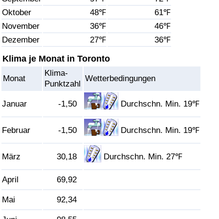
Oktober
48℉
61℉
Gesundheitsversorgung
November
36℉
46℉
Dezember
27℉
36℉
Gesundheitsversorgungs-Index (aktuell)
Klima je Monat in Toronto
Gesundheitsversorgungs-Index
Klima-
Monat
Wetterbedingungen
Punktzahl
Gesundheitsversorgungs-Index nach Land
Januar
-1,50
Durchschn. Min. 19℉
Umweltverschmutzung
Februar
-1,50
Durchschn. Min. 19℉
Umweltverschmutzungs-Index (aktuell)
März
30,18
Durchschn. Min. 27℉
Verschmutzungsindex
April
69,92
Umweltverschmutzungs-Index nach Land
Mai
92,34
Verkehr