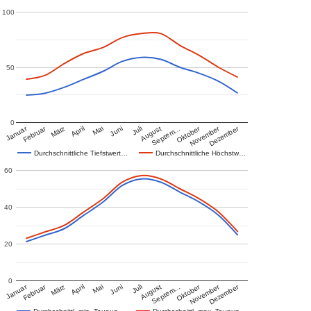
100
50
0
Januar
Februar
Oktober
November
Dezember
März
April
Mai
Juni
Juli
August
Septem…
Durchschnittliche Tiefstwert…
Durchschnittliche Höchstw…
60
40
20
0
Januar
Februar
Oktober
November
Dezember
März
April
Mai
Juni
Juli
August
Septem…
Durchschnittl. min. Taupun…
Durchschnittl. max. Taupun…