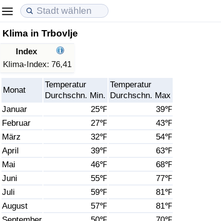
Klima in Trbovlje
Lebenshaltungskosten
Immobilienpreise
Lebensqualität
Index
Lebenshaltungskosten-Index (aktuell)
Immobilienpreis-Index (aktuell)
Lebensqualität-Index
Klima-Index:
76,41
Temperatur
Temperatur
Lebenshaltungskosten-Index
Immobilienpreis-Index
Lebensqualität-Index (aktuell)
Monat
Durchschn. Min.
Durchschn. Max
Januar
25℉
39℉
Lebenshaltungskosten-Index nach Land
Immobilienpreis-Index nach Land
Lebensqualitätsindex nach Land
Februar
27℉
43℉
März
32℉
54℉
in Akaba
Kriminalität
April
39℉
63℉
Kriminalitäts-Index (aktuell)
Mai
46℉
68℉
Juni
55℉
77℉
Kriminalitäts-Index
Juli
59℉
81℉
August
57℉
81℉
Kriminalitätsindex nach Land
September
50℉
70℉