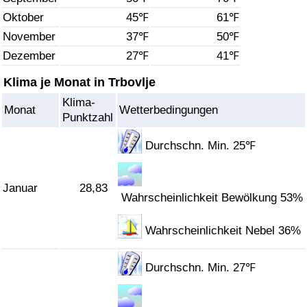
Oktober
45℉
61℉
Gesundheitsversorgung
November
37℉
50℉
Dezember
27℉
41℉
Gesundheitsversorgungs-Index (aktuell)
Klima je Monat in Trbovlje
Gesundheitsversorgungs-Index
Klima-
Monat
Wetterbedingungen
Punktzahl
Gesundheitsversorgungs-Index nach Land
Durchschn. Min. 25℉
Umweltverschmutzung
Januar
28,83
Wahrscheinlichkeit Bewölkung 53%
Umweltverschmutzungs-Index (aktuell)
Wahrscheinlichkeit Nebel 36%
Verschmutzungsindex
Durchschn. Min. 27℉
Umweltverschmutzungs-Index nach Land
Verkehr