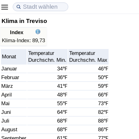
Klima in Treviso
Lebenshaltungskosten
Immobilienpreise
Lebensqualität
Index
Lebenshaltungskosten-Index (aktuell)
Immobilienpreis-Index (aktuell)
Lebensqualität-Index
Klima-Index:
89,73
Temperatur
Temperatur
Lebenshaltungskosten-Index
Immobilienpreis-Index
Lebensqualität-Index (aktuell)
Monat
Durchschn. Min.
Durchschn. Max
Januar
34℉
46℉
Lebenshaltungskosten-Index nach Land
Immobilienpreis-Index nach Land
Lebensqualitätsindex nach Land
Februar
36℉
50℉
März
41℉
59℉
in Akaba
Kriminalität
April
48℉
66℉
Kriminalitäts-Index (aktuell)
Mai
55℉
73℉
Juni
64℉
82℉
Kriminalitäts-Index
Juli
68℉
88℉
August
68℉
86℉
Kriminalitätsindex nach Land
September
61℉
77℉