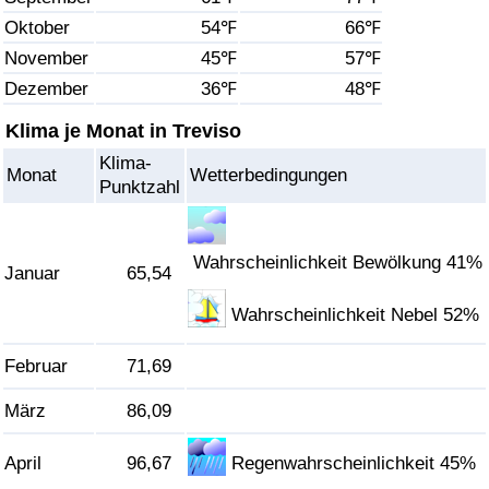
Oktober
54℉
66℉
Gesundheitsversorgung
November
45℉
57℉
Dezember
36℉
48℉
Gesundheitsversorgungs-Index (aktuell)
Klima je Monat in Treviso
Gesundheitsversorgungs-Index
Klima-
Monat
Wetterbedingungen
Punktzahl
Gesundheitsversorgungs-Index nach Land
Umweltverschmutzung
Wahrscheinlichkeit Bewölkung 41%
Januar
65,54
Wahrscheinlichkeit Nebel 52%
Umweltverschmutzungs-Index (aktuell)
Februar
71,69
Verschmutzungsindex
März
86,09
Umweltverschmutzungs-Index nach Land
April
96,67
Regenwahrscheinlichkeit 45%
Verkehr