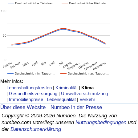
Durchschnittliche Tiefstwert…
Durchschnittliche Höchstw…
100
50
0
Januar
Februar
Oktober
November
Dezember
März
April
Mai
Juni
Juli
August
Septem…
Durchschnittl. min. Taupun…
Durchschnittl. max. Taupun…
Mehr Infos:
Lebenshaltungskosten
|
Kriminalität
|
Klima
|
Gesundheitsversorgung
|
Umweltverschmutzung
|
Immobilienpreise
|
Lebensqualität
|
Verkehr
Über diese Website
Numbeo in der Presse
Copyright © 2009-2026 Numbeo. Die Nutzung von
numbeo.com unterliegt unseren
Nutzungsbedingungen
und
der
Datenschutzerklärung