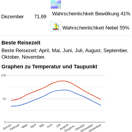
Wahrscheinlichkeit Bewölkung 41%
Dezember
71,69
Wahrscheinlichkeit Nebel 55%
Beste Reisezeit
Beste Reisezeit: April, Mai, Juni, Juli, August, September,
Oktober, November.
Graphen zu Temperatur und Taupunkt
100
50
0
Januar
Februar
Oktober
November
Dezember
März
April
Mai
Juni
Juli
August
Septem…