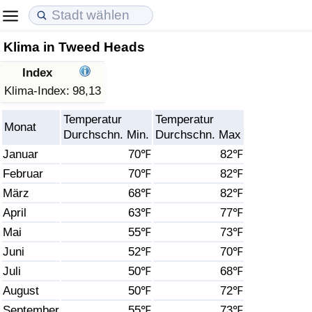
Klima in Tweed Heads
Lebenshaltungskosten
Immobilienpreise
Lebensqualität
Index
Lebenshaltungskosten-Index (aktuell)
Immobilienpreis-Index (aktuell)
Lebensqualität-Index
Klima-Index:
98,13
Temperatur
Temperatur
Lebenshaltungskosten-Index
Immobilienpreis-Index
Lebensqualität-Index (aktuell)
Monat
Durchschn. Min.
Durchschn. Max
Januar
70℉
82℉
Lebenshaltungskosten-Index nach Land
Immobilienpreis-Index nach Land
Lebensqualitätsindex nach Land
Februar
70℉
82℉
März
68℉
82℉
in Akaba
Kriminalität
April
63℉
77℉
Kriminalitäts-Index (aktuell)
Mai
55℉
73℉
Juni
52℉
70℉
Kriminalitäts-Index
Juli
50℉
68℉
August
50℉
72℉
Kriminalitätsindex nach Land
September
55℉
73℉