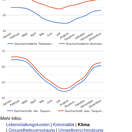
60
40
Januar
Februar
Oktober
November
Dezember
März
April
Mai
Juni
Juli
August
Septem…
Durchschnittliche Tiefstwert…
Durchschnittliche Höchstw…
70
60
50
40
Januar
Februar
Oktober
November
Dezember
März
April
Mai
Juni
Juli
August
Septem…
Durchschnittl. min. Taupun…
Durchschnittl. max. Taupun…
Mehr Infos:
Lebenshaltungskosten
|
Kriminalität
|
Klima
|
Gesundheitsversorgung
|
Umweltverschmutzung