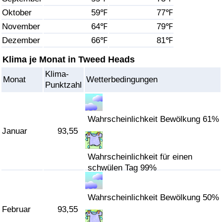
Oktober
59℉
77℉
Gesundheitsversorgung
November
64℉
79℉
Dezember
66℉
81℉
Gesundheitsversorgungs-Index (aktuell)
Klima je Monat in Tweed Heads
Gesundheitsversorgungs-Index
Klima-
Monat
Wetterbedingungen
Punktzahl
Gesundheitsversorgungs-Index nach Land
Umweltverschmutzung
Wahrscheinlichkeit Bewölkung 61%
Januar
93,55
Umweltverschmutzungs-Index (aktuell)
Wahrscheinlichkeit für einen
schwülen Tag 99%
Verschmutzungsindex
Umweltverschmutzungs-Index nach Land
Wahrscheinlichkeit Bewölkung 50%
Februar
93,55
Verkehr