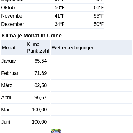
Oktober
50℉
66℉
Gesundheitsversorgung
November
41℉
55℉
Dezember
34℉
50℉
Gesundheitsversorgungs-Index (aktuell)
Klima je Monat in Udine
Gesundheitsversorgungs-Index
Klima-
Monat
Wetterbedingungen
Punktzahl
Gesundheitsversorgungs-Index nach Land
Januar
65,54
Umweltverschmutzung
Februar
71,69
März
82,58
Umweltverschmutzungs-Index (aktuell)
April
96,67
Verschmutzungsindex
Mai
100,00
Umweltverschmutzungs-Index nach Land
Juni
100,00
Verkehr