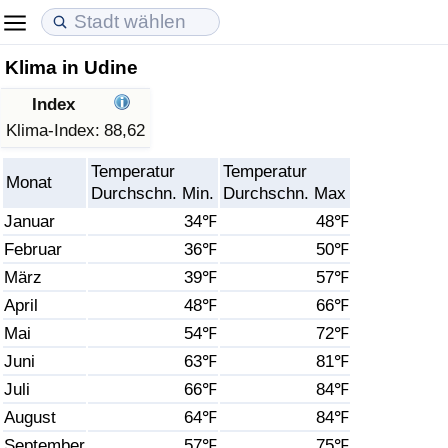
Klima in Udine
Lebenshaltungskosten
Immobilienpreise
Lebensqualität
Index
Lebenshaltungskosten-Index (aktuell)
Immobilienpreis-Index (aktuell)
Lebensqualität-Index
Klima-Index:
88,62
Temperatur
Temperatur
Lebenshaltungskosten-Index
Immobilienpreis-Index
Lebensqualität-Index (aktuell)
Monat
Durchschn. Min.
Durchschn. Max
Januar
34℉
48℉
Lebenshaltungskosten-Index nach Land
Immobilienpreis-Index nach Land
Lebensqualitätsindex nach Land
Februar
36℉
50℉
März
39℉
57℉
in Akaba
Kriminalität
April
48℉
66℉
Kriminalitäts-Index (aktuell)
Mai
54℉
72℉
Juni
63℉
81℉
Kriminalitäts-Index
Juli
66℉
84℉
August
64℉
84℉
Kriminalitätsindex nach Land
September
57℉
75℉