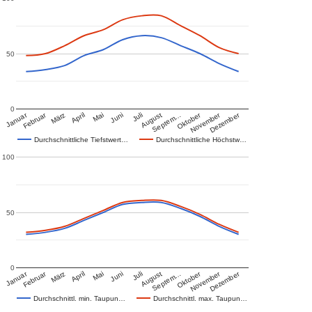
50
0
Januar
Februar
Oktober
November
Dezember
März
April
Mai
Juni
Juli
August
Septem…
Durchschnittliche Tiefstwert…
Durchschnittliche Höchstw…
100
50
0
Januar
Februar
Oktober
November
Dezember
März
April
Mai
Juni
Juli
August
Septem…
Durchschnittl. min. Taupun…
Durchschnittl. max. Taupun…