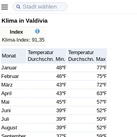
Klima in Valdivia
Lebenshaltungskosten
Immobilienpreise
Lebensqualität
Index
Lebenshaltungskosten-Index (aktuell)
Immobilienpreis-Index (aktuell)
Lebensqualität-Index
Klima-Index:
91,35
Temperatur
Temperatur
Lebenshaltungskosten-Index
Immobilienpreis-Index
Lebensqualität-Index (aktuell)
Monat
Durchschn. Min.
Durchschn. Max
Januar
48℉
77℉
Lebenshaltungskosten-Index nach Land
Immobilienpreis-Index nach Land
Lebensqualitätsindex nach Land
Februar
46℉
75℉
März
43℉
72℉
in Akaba
Kriminalität
April
43℉
63℉
Kriminalitäts-Index (aktuell)
Mai
45℉
57℉
Juni
39℉
52℉
Kriminalitäts-Index
Juli
39℉
50℉
August
39℉
52℉
Kriminalitätsindex nach Land
September
37℉
59℉