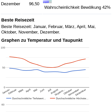
Dezember
96,50
Wahrscheinlichkeit Bewölkung 42%
Beste Reisezeit
Beste Reisezeit: Januar, Februar, März, April, Mai,
Oktober, November, Dezember.
Graphen zu Temperatur und Taupunkt
100
50
0
Januar
Februar
Oktober
November
Dezember
März
April
Mai
Juni
Juli
August
Septem…
Durchschnittliche Tiefstwert…
Durchschnittliche Höchstw…
60