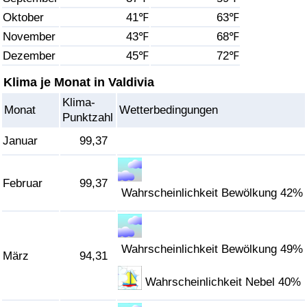
Oktober
41℉
63℉
Gesundheitsversorgung
November
43℉
68℉
Dezember
45℉
72℉
Gesundheitsversorgungs-Index (aktuell)
Klima je Monat in Valdivia
Gesundheitsversorgungs-Index
Klima-
Monat
Wetterbedingungen
Punktzahl
Gesundheitsversorgungs-Index nach Land
Januar
99,37
Umweltverschmutzung
Februar
99,37
Wahrscheinlichkeit Bewölkung 42%
Umweltverschmutzungs-Index (aktuell)
Verschmutzungsindex
Wahrscheinlichkeit Bewölkung 49%
März
94,31
Umweltverschmutzungs-Index nach Land
Wahrscheinlichkeit Nebel 40%
Verkehr