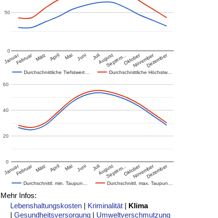
50
0
Januar
Februar
Oktober
November
Dezember
März
April
Mai
Juni
Juli
August
Septem…
Durchschnittliche Tiefstwert…
Durchschnittliche Höchstw…
60
40
20
0
Januar
Februar
Oktober
November
Dezember
März
April
Mai
Juni
Juli
August
Septem…
Durchschnittl. min. Taupun…
Durchschnittl. max. Taupun…
Mehr Infos:
Lebenshaltungskosten
|
Kriminalität
|
Klima
|
Gesundheitsversorgung
|
Umweltverschmutzung