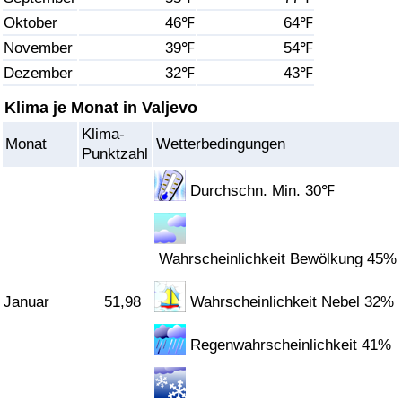
Oktober
46℉
64℉
Gesundheitsversorgung
November
39℉
54℉
Dezember
32℉
43℉
Gesundheitsversorgungs-Index (aktuell)
Klima je Monat in Valjevo
Gesundheitsversorgungs-Index
Klima-
Monat
Wetterbedingungen
Punktzahl
Gesundheitsversorgungs-Index nach Land
Durchschn. Min. 30℉
Umweltverschmutzung
Wahrscheinlichkeit Bewölkung 45%
Umweltverschmutzungs-Index (aktuell)
Januar
51,98
Wahrscheinlichkeit Nebel 32%
Verschmutzungsindex
Regenwahrscheinlichkeit 41%
Umweltverschmutzungs-Index nach Land
Verkehr