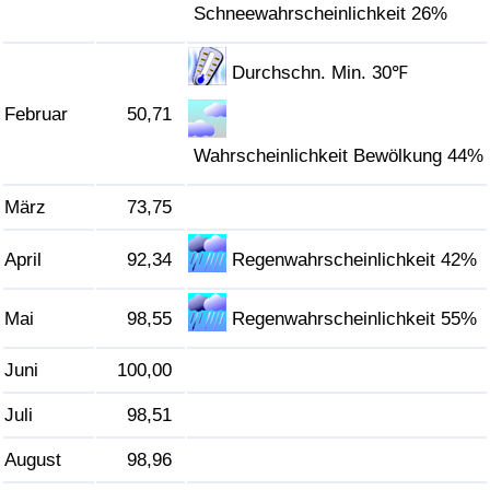
Schneewahrscheinlichkeit 26%
Verkehrs-Index
Durchschn. Min. 30℉
Verkehrs-Index (aktuell)
Februar
50,71
Wahrscheinlichkeit Bewölkung 44%
Verkehrs-Index nach Land
März
73,75
April
92,34
Regenwahrscheinlichkeit 42%
Mai
98,55
Regenwahrscheinlichkeit 55%
Juni
100,00
Juli
98,51
August
98,96