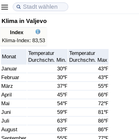
Klima in Valjevo
Lebenshaltungskosten
Immobilienpreise
Lebensqualität
Index
Lebenshaltungskosten-Index (aktuell)
Immobilienpreis-Index (aktuell)
Lebensqualität-Index
Klima-Index:
83,53
Temperatur
Temperatur
Lebenshaltungskosten-Index
Immobilienpreis-Index
Lebensqualität-Index (aktuell)
Monat
Durchschn. Min.
Durchschn. Max
Januar
30℉
43℉
Lebenshaltungskosten-Index nach Land
Immobilienpreis-Index nach Land
Lebensqualitätsindex nach Land
Februar
30℉
43℉
März
37℉
55℉
in Akaba
Kriminalität
April
45℉
66℉
Kriminalitäts-Index (aktuell)
Mai
54℉
72℉
Juni
59℉
81℉
Kriminalitäts-Index
Juli
63℉
86℉
August
63℉
86℉
Kriminalitätsindex nach Land
September
55℉
77℉