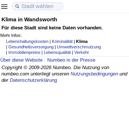
Klima in Wandsworth
Lebenshaltungskosten
Immobilienpreise
Lebensqualität
Für diese Stadt sind keine Daten vorhanden.
Mehr Infos:
Lebenshaltungskosten-Index (aktuell)
Immobilienpreis-Index (aktuell)
Lebensqualität-Index
Lebenshaltungskosten
|
Kriminalität
|
Klima
|
Gesundheitsversorgung
|
Umweltverschmutzung
Lebenshaltungskosten-Index
Immobilienpreis-Index
Lebensqualität-Index (aktuell)
|
Immobilienpreise
|
Lebensqualität
|
Verkehr
Über diese Website
Numbeo in der Presse
Lebenshaltungskosten-Index nach Land
Immobilienpreis-Index nach Land
Lebensqualitätsindex nach Land
Copyright © 2009-2026 Numbeo. Die Nutzung von
numbeo.com unterliegt unseren
Nutzungsbedingungen
und
der
Datenschutzerklärung
in Akaba
Kriminalität
Kriminalitäts-Index (aktuell)
Kriminalitäts-Index
Kriminalitätsindex nach Land