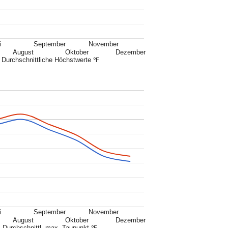
i
September
November
August
Oktober
Dezember
Durchschnittliche Höchstwerte ℉
i
September
November
August
Oktober
Dezember
Durchschnittl. max. Taupunkt ℉