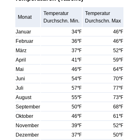
Temperatur
Temperatur
Monat
Durchschn. Min.
Durchschn. Max
Januar
34℉
46℉
Februar
36℉
46℉
März
37℉
52℉
April
41℉
59℉
Mai
46℉
64℉
Juni
54℉
70℉
Juli
57℉
77℉
August
55℉
73℉
September
50℉
68℉
Oktober
46℉
61℉
November
39℉
52℉
Dezember
37℉
50℉