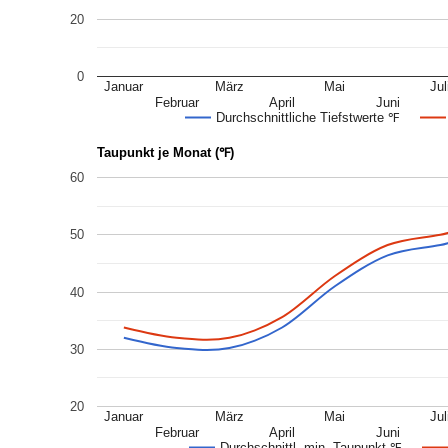
20
0
Januar
März
Mai
Jul
Februar
April
Juni
Durchschnittliche Tiefstwerte ℉
Taupunkt je Monat (℉)
60
50
40
30
20
Januar
März
Mai
Jul
Februar
April
Juni
Durchschnittl. min. Taupunkt ℉