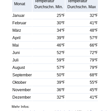
Temperatur
Temperatur
Monat
Durchschn. Min.
Durchschn. Max
Januar
25℉
32℉
Februar
30℉
41℉
März
34℉
48℉
April
39℉
57℉
Mai
46℉
66℉
Juni
52℉
72℉
Juli
59℉
79℉
August
57℉
79℉
September
50℉
68℉
Oktober
39℉
55℉
November
36℉
45℉
Dezember
32℉
41℉
Mehr Infos: