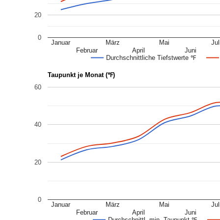
20
0
Januar
März
Mai
Jul
Februar
April
Juni
Durchschnittliche Tiefstwerte ℉
Taupunkt je Monat (℉)
60
40
20
0
Januar
März
Mai
Jul
Februar
April
Juni
Durchschnittl. min. Taupunkt ℉