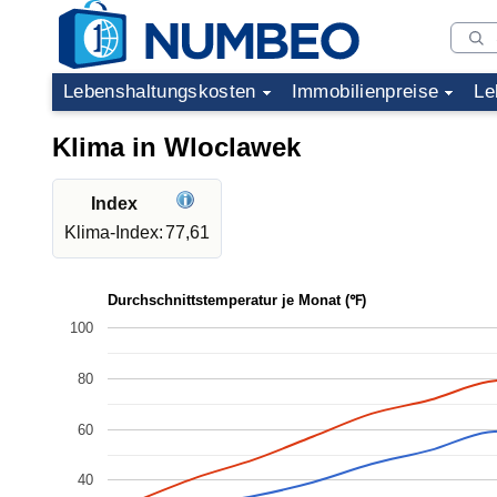
Lebenshaltungskosten
Immobilienpreise
Le
Klima in Wloclawek
Index
Klima-Index:
77,61
Durchschnittstemperatur je Monat (℉)
100
80
60
40