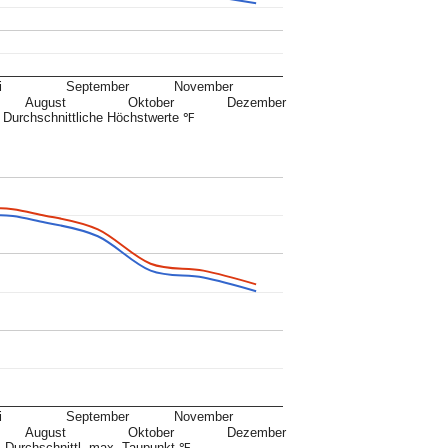
i
September
November
August
Oktober
Dezember
Durchschnittliche Höchstwerte ℉
i
September
November
August
Oktober
Dezember
Durchschnittl. max. Taupunkt ℉