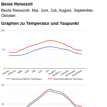
Beste Reisezeit
Beste Reisezeit: Mai, Juni, Juli, August, September,
Oktober.
Graphen zu Temperatur und Taupunkt
100
50
0
Januar
Februar
Oktober
November
Dezember
März
April
Mai
Juni
Juli
August
Septem…
Durchschnittliche Tiefstwert…
Durchschnittliche Höchstw…
60
40