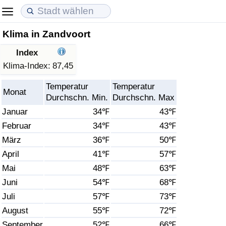
Klima in Zandvoort
Lebenshaltungskosten
Immobilienpreise
Lebensqualität
Index
Lebenshaltungskosten-Index (aktuell)
Immobilienpreis-Index (aktuell)
Lebensqualität-Index
Klima-Index:
87,45
Temperatur
Temperatur
Lebenshaltungskosten-Index
Immobilienpreis-Index
Lebensqualität-Index (aktuell)
Monat
Durchschn. Min.
Durchschn. Max
Januar
34℉
43℉
Lebenshaltungskosten-Index nach Land
Immobilienpreis-Index nach Land
Lebensqualitätsindex nach Land
Februar
34℉
43℉
März
36℉
50℉
in Akaba
Kriminalität
April
41℉
57℉
Kriminalitäts-Index (aktuell)
Mai
48℉
63℉
Juni
54℉
68℉
Kriminalitäts-Index
Juli
57℉
73℉
August
55℉
72℉
Kriminalitätsindex nach Land
September
52℉
66℉