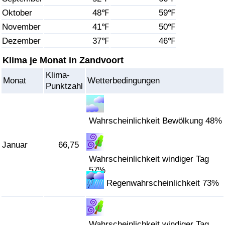
Oktober
48℉
59℉
Gesundheitsversorgung
November
41℉
50℉
Dezember
37℉
46℉
Gesundheitsversorgungs-Index (aktuell)
Klima je Monat in Zandvoort
Gesundheitsversorgungs-Index
Klima-
Monat
Wetterbedingungen
Punktzahl
Gesundheitsversorgungs-Index nach Land
Umweltverschmutzung
Wahrscheinlichkeit Bewölkung 48%
Januar
66,75
Umweltverschmutzungs-Index (aktuell)
Wahrscheinlichkeit windiger Tag
57%
Verschmutzungsindex
Regenwahrscheinlichkeit 73%
Umweltverschmutzungs-Index nach Land
Verkehr
Wahrscheinlichkeit windiger Tag