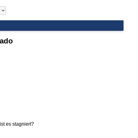
rado
t es stagniert?