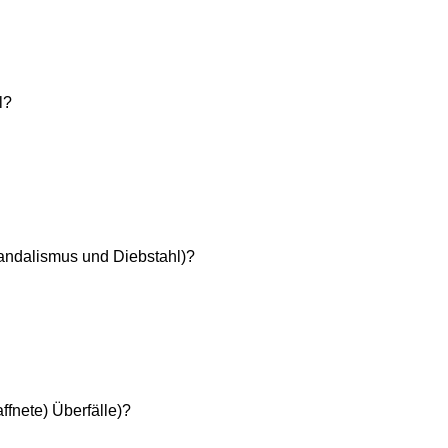
l?
Vandalismus und Diebstahl)?
ffnete) Überfälle)?