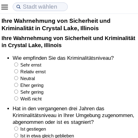
Ihre Wahrnehmung von Sicherheit und
Lebenshaltungskosten
Immobilienpreise
Lebensqualität
Kriminalität in Crystal Lake, Illinois
Ihre Wahrnehmung von Sicherheit und Kriminalität
Lebenshaltungskosten-Index (aktuell)
Immobilienpreis-Index (aktuell)
Lebensqualität-Index
in Crystal Lake, Illinois
Lebenshaltungskosten-Index
Immobilienpreis-Index
Lebensqualität-Index (aktuell)
Wie empfinden Sie das Kriminalitätsniveau?
Sehr ernst
Lebenshaltungskosten-Index nach Land
Immobilienpreis-Index nach Land
Lebensqualitätsindex nach Land
Relativ ernst
Neutral
Eher gering
in Akaba
Kriminalität
Sehr gering
Weiß nicht
Kriminalitäts-Index (aktuell)
Hat in den vergangenen drei Jahren das
Kriminalitätsniveau in Ihrer Umgebung zugenommen,
Kriminalitäts-Index
abgenommen oder ist es stagniert?
Ist gestiegen
Kriminalitätsindex nach Land
Ist in etwa gleich geblieben