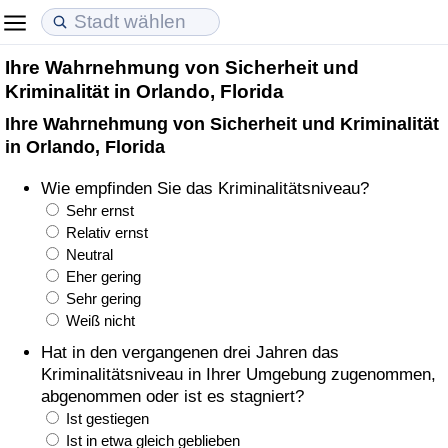
Ihre Wahrnehmung von Sicherheit und
Lebenshaltungskosten
Immobilienpreise
Lebensqualität
Kriminalität in Orlando, Florida
Ihre Wahrnehmung von Sicherheit und Kriminalität
Lebenshaltungskosten-Index (aktuell)
Immobilienpreis-Index (aktuell)
Lebensqualität-Index
in Orlando, Florida
Lebenshaltungskosten-Index
Immobilienpreis-Index
Lebensqualität-Index (aktuell)
Wie empfinden Sie das Kriminalitätsniveau?
Sehr ernst
Lebenshaltungskosten-Index nach Land
Immobilienpreis-Index nach Land
Lebensqualitätsindex nach Land
Relativ ernst
Neutral
Eher gering
in Akaba
Kriminalität
Sehr gering
Weiß nicht
Kriminalitäts-Index (aktuell)
Hat in den vergangenen drei Jahren das
Kriminalitätsniveau in Ihrer Umgebung zugenommen,
Kriminalitäts-Index
abgenommen oder ist es stagniert?
Ist gestiegen
Kriminalitätsindex nach Land
Ist in etwa gleich geblieben