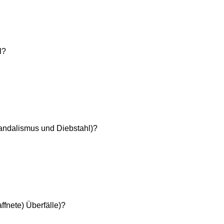
l?
Vandalismus und Diebstahl)?
ffnete) Überfälle)?