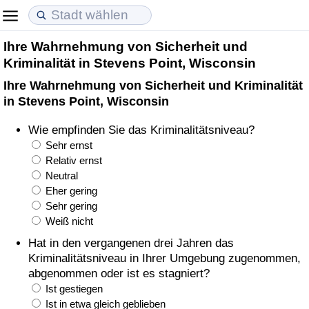
Ihre Wahrnehmung von Sicherheit und
Lebenshaltungskosten
Immobilienpreise
Lebensqualität
Kriminalität in Stevens Point, Wisconsin
Ihre Wahrnehmung von Sicherheit und Kriminalität
Lebenshaltungskosten-Index (aktuell)
Immobilienpreis-Index (aktuell)
Lebensqualität-Index
in Stevens Point, Wisconsin
Lebenshaltungskosten-Index
Immobilienpreis-Index
Lebensqualität-Index (aktuell)
Wie empfinden Sie das Kriminalitätsniveau?
Sehr ernst
Lebenshaltungskosten-Index nach Land
Immobilienpreis-Index nach Land
Lebensqualitätsindex nach Land
Relativ ernst
Neutral
Eher gering
in Akaba
Kriminalität
Sehr gering
Weiß nicht
Kriminalitäts-Index (aktuell)
Hat in den vergangenen drei Jahren das
Kriminalitätsniveau in Ihrer Umgebung zugenommen,
Kriminalitäts-Index
abgenommen oder ist es stagniert?
Ist gestiegen
Kriminalitätsindex nach Land
Ist in etwa gleich geblieben