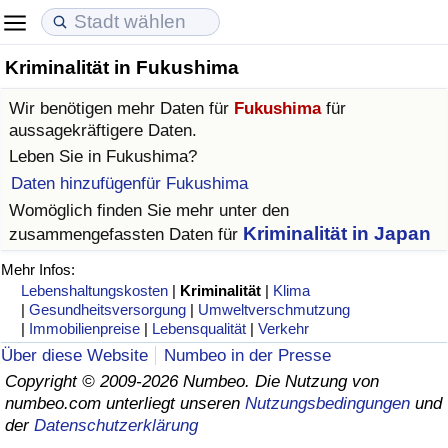
Kriminalität in Fukushima
Lebenshaltungskosten
Immobilienpreise
Lebensqualität
Wir benötigen mehr Daten für
Fukushima
für
Lebenshaltungskosten-Index (aktuell)
Immobilienpreis-Index (aktuell)
Lebensqualität-Index
aussagekräftigere Daten.
Leben Sie in
Fukushima
?
Lebenshaltungskosten-Index
Immobilienpreis-Index
Lebensqualität-Index (aktuell)
Daten hinzufügenfür Fukushima
Womöglich finden Sie mehr unter den
Lebenshaltungskosten-Index nach Land
Immobilienpreis-Index nach Land
Lebensqualitätsindex nach Land
Kriminalität in Japan
zusammengefassten Daten für
Mehr Infos:
in Akaba
Kriminalität
Lebenshaltungskosten
|
Kriminalität
|
Klima
|
Gesundheitsversorgung
|
Umweltverschmutzung
|
Immobilienpreise
|
Lebensqualität
|
Verkehr
Kriminalitäts-Index (aktuell)
Über diese Website
Numbeo in der Presse
Copyright © 2009-2026 Numbeo. Die Nutzung von
Kriminalitäts-Index
numbeo.com unterliegt unseren
Nutzungsbedingungen
und
der
Datenschutzerklärung
Kriminalitätsindex nach Land