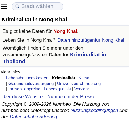
Kriminalität in Nong Khai
Lebenshaltungskosten
Immobilienpreise
Lebensqualität
Es gibt keine Daten für
Nong Khai
.
Lebenshaltungskosten-Index (aktuell)
Immobilienpreis-Index (aktuell)
Lebensqualität-Index
Leben Sie in
Nong Khai
?
Daten hinzufügenfür Nong Khai
Womöglich finden Sie mehr unter den
Lebenshaltungskosten-Index
Immobilienpreis-Index
Lebensqualität-Index (aktuell)
Kriminalität in
zusammengefassten Daten für
Thailand
Lebenshaltungskosten-Index nach Land
Immobilienpreis-Index nach Land
Lebensqualitätsindex nach Land
Mehr Infos:
Lebenshaltungskosten
|
Kriminalität
|
Klima
in Akaba
Kriminalität
|
Gesundheitsversorgung
|
Umweltverschmutzung
|
Immobilienpreise
|
Lebensqualität
|
Verkehr
Kriminalitäts-Index (aktuell)
Über diese Website
Numbeo in der Presse
Copyright © 2009-2026 Numbeo. Die Nutzung von
Kriminalitäts-Index
numbeo.com unterliegt unseren
Nutzungsbedingungen
und
der
Datenschutzerklärung
Kriminalitätsindex nach Land