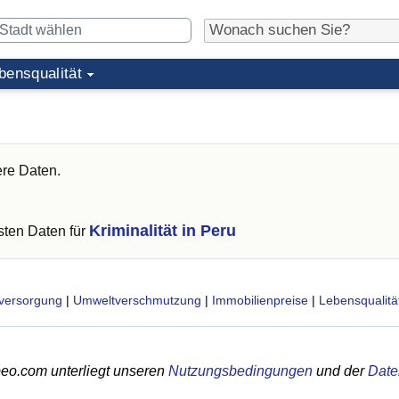
bensqualität
ere Daten.
Kriminalität in Peru
ten Daten für
versorgung
|
Umweltverschmutzung
|
Immobilienpreise
|
Lebensqualitä
eo.com unterliegt unseren
Nutzungsbedingungen
und der
Date