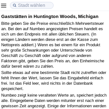
Gaststätten in Huntington Woods, Michigan
Lebenshaltungskosten
Immobilienpreise
Lebensqualität
Bitte geben Sie die Preise einschließlich Mehrwertsteuer
an. Bei den auf Numbeo angezeigten Preisen handelt es
Lebenshaltungskosten-Index (aktuell)
Immobilienpreis-Index (aktuell)
Lebensqualität-Index
sich um den Endpreis mit allen üblichen Steuern. (In
einigen Ländern werden diese erst an der Kasse zum
Lebenshaltungskosten-Index
Immobilienpreis-Index
Lebensqualität-Index (aktuell)
Nettopreis addiert.) Wenn es bei einem für ein Produkt
sehr große Schwankungen oder Unterschiede von
Lebenshaltungskosten-Index nach Land
Immobilienpreis-Index nach Land
Lebensqualitätsindex nach Land
Geschäft zu Geschäft oder aufgrund von anderen
Faktoren gibt, geben Sie den Preis an, den Einheimische
dafür bereit wären zu zahlen.
in Akaba
Kriminalität
Sollte etwas auf eine bestimmte Stadt nicht zutreffen oder
fehlt Ihnen der Wert, lassen Sie das Eingabefeld einfach
Kriminalitäts-Index (aktuell)
frei. Ist das Feld leer, wird nichts in der Datenbank
gespeichert.
Kriminalitäts-Index
Numbeo zeigt keine veralteten Werte an, speichert jedoch
alle. Eingegebene Daten werden mitunter erst nach einer
Kriminalitätsindex nach Land
gewissen Zeit angezeigt. Einige der Informationen werden