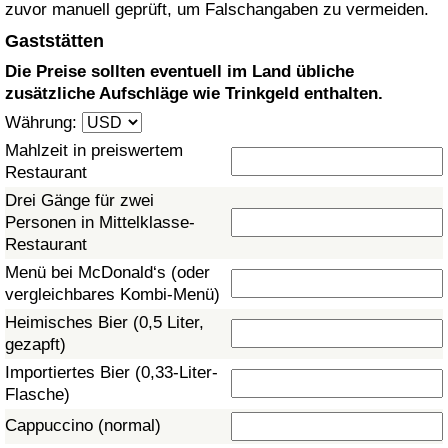
zuvor manuell geprüft, um Falschangaben zu vermeiden.
Gesundheitsversorgung
Gaststätten
Die Preise sollten eventuell im Land übliche
Gesundheitsversorgungs-Index (aktuell)
zusätzliche Aufschläge wie Trinkgeld enthalten.
Währung:
Gesundheitsversorgungs-Index
Mahlzeit in preiswertem
Restaurant
Gesundheitsversorgungs-Index nach Land
Drei Gänge für zwei
Personen in Mittelklasse-
Umweltverschmutzung
Restaurant
Menü bei McDonald‘s (oder
Umweltverschmutzungs-Index (aktuell)
vergleichbares Kombi-Menü)
Heimisches Bier (0,5 Liter,
Verschmutzungsindex
gezapft)
Importiertes Bier (0,33-Liter-
Umweltverschmutzungs-Index nach Land
Flasche)
Cappuccino (normal)
Verkehr