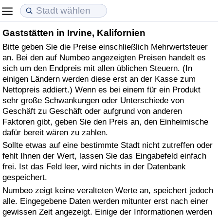
Gaststätten in Irvine, Kalifornien
Lebenshaltungskosten
Immobilienpreise
Lebensqualität
Bitte geben Sie die Preise einschließlich Mehrwertsteuer
an. Bei den auf Numbeo angezeigten Preisen handelt es
Lebenshaltungskosten-Index (aktuell)
Immobilienpreis-Index (aktuell)
Lebensqualität-Index
sich um den Endpreis mit allen üblichen Steuern. (In
einigen Ländern werden diese erst an der Kasse zum
Lebenshaltungskosten-Index
Immobilienpreis-Index
Lebensqualität-Index (aktuell)
Nettopreis addiert.) Wenn es bei einem für ein Produkt
sehr große Schwankungen oder Unterschiede von
Lebenshaltungskosten-Index nach Land
Immobilienpreis-Index nach Land
Lebensqualitätsindex nach Land
Geschäft zu Geschäft oder aufgrund von anderen
Faktoren gibt, geben Sie den Preis an, den Einheimische
dafür bereit wären zu zahlen.
in Akaba
Kriminalität
Sollte etwas auf eine bestimmte Stadt nicht zutreffen oder
fehlt Ihnen der Wert, lassen Sie das Eingabefeld einfach
Kriminalitäts-Index (aktuell)
frei. Ist das Feld leer, wird nichts in der Datenbank
gespeichert.
Kriminalitäts-Index
Numbeo zeigt keine veralteten Werte an, speichert jedoch
alle. Eingegebene Daten werden mitunter erst nach einer
Kriminalitätsindex nach Land
gewissen Zeit angezeigt. Einige der Informationen werden