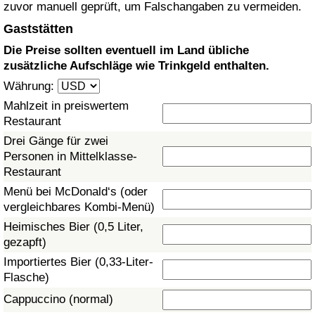
zuvor manuell geprüft, um Falschangaben zu vermeiden.
Gesundheitsversorgung
Gaststätten
Die Preise sollten eventuell im Land übliche
Gesundheitsversorgungs-Index (aktuell)
zusätzliche Aufschläge wie Trinkgeld enthalten.
Währung:
Gesundheitsversorgungs-Index
Mahlzeit in preiswertem
Restaurant
Gesundheitsversorgungs-Index nach Land
Drei Gänge für zwei
Personen in Mittelklasse-
Umweltverschmutzung
Restaurant
Menü bei McDonald‘s (oder
Umweltverschmutzungs-Index (aktuell)
vergleichbares Kombi-Menü)
Heimisches Bier (0,5 Liter,
Verschmutzungsindex
gezapft)
Importiertes Bier (0,33-Liter-
Umweltverschmutzungs-Index nach Land
Flasche)
Cappuccino (normal)
Verkehr