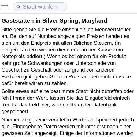
Gaststätten in Silver Spring, Maryland
Lebenshaltungskosten
Immobilienpreise
Lebensqualität
Bitte geben Sie die Preise einschließlich Mehrwertsteuer
an. Bei den auf Numbeo angezeigten Preisen handelt es
Lebenshaltungskosten-Index (aktuell)
Immobilienpreis-Index (aktuell)
Lebensqualität-Index
sich um den Endpreis mit allen üblichen Steuern. (In
einigen Ländern werden diese erst an der Kasse zum
Lebenshaltungskosten-Index
Immobilienpreis-Index
Lebensqualität-Index (aktuell)
Nettopreis addiert.) Wenn es bei einem für ein Produkt
sehr große Schwankungen oder Unterschiede von
Lebenshaltungskosten-Index nach Land
Immobilienpreis-Index nach Land
Lebensqualitätsindex nach Land
Geschäft zu Geschäft oder aufgrund von anderen
Faktoren gibt, geben Sie den Preis an, den Einheimische
dafür bereit wären zu zahlen.
in Akaba
Kriminalität
Sollte etwas auf eine bestimmte Stadt nicht zutreffen oder
fehlt Ihnen der Wert, lassen Sie das Eingabefeld einfach
Kriminalitäts-Index (aktuell)
frei. Ist das Feld leer, wird nichts in der Datenbank
gespeichert.
Kriminalitäts-Index
Numbeo zeigt keine veralteten Werte an, speichert jedoch
alle. Eingegebene Daten werden mitunter erst nach einer
Kriminalitätsindex nach Land
gewissen Zeit angezeigt. Einige der Informationen werden