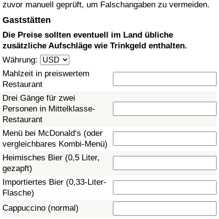
zuvor manuell geprüft, um Falschangaben zu vermeiden.
Gesundheitsversorgung
Gaststätten
Die Preise sollten eventuell im Land übliche
Gesundheitsversorgungs-Index (aktuell)
zusätzliche Aufschläge wie Trinkgeld enthalten.
Währung:
Gesundheitsversorgungs-Index
Mahlzeit in preiswertem
Restaurant
Gesundheitsversorgungs-Index nach Land
Drei Gänge für zwei
Personen in Mittelklasse-
Umweltverschmutzung
Restaurant
Menü bei McDonald‘s (oder
Umweltverschmutzungs-Index (aktuell)
vergleichbares Kombi-Menü)
Heimisches Bier (0,5 Liter,
Verschmutzungsindex
gezapft)
Importiertes Bier (0,33-Liter-
Umweltverschmutzungs-Index nach Land
Flasche)
Cappuccino (normal)
Verkehr