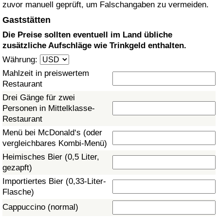
zuvor manuell geprüft, um Falschangaben zu vermeiden.
Gesundheitsversorgung
Gaststätten
Die Preise sollten eventuell im Land übliche
Gesundheitsversorgungs-Index (aktuell)
zusätzliche Aufschläge wie Trinkgeld enthalten.
Währung:
Gesundheitsversorgungs-Index
Mahlzeit in preiswertem
Restaurant
Gesundheitsversorgungs-Index nach Land
Drei Gänge für zwei
Personen in Mittelklasse-
Umweltverschmutzung
Restaurant
Menü bei McDonald‘s (oder
Umweltverschmutzungs-Index (aktuell)
vergleichbares Kombi-Menü)
Heimisches Bier (0,5 Liter,
Verschmutzungsindex
gezapft)
Importiertes Bier (0,33-Liter-
Umweltverschmutzungs-Index nach Land
Flasche)
Cappuccino (normal)
Verkehr