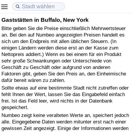
Gaststätten in Buffalo, New York
Lebenshaltungskosten
Immobilienpreise
Lebensqualität
Bitte geben Sie die Preise einschließlich Mehrwertsteuer
an. Bei den auf Numbeo angezeigten Preisen handelt es
Lebenshaltungskosten-Index (aktuell)
Immobilienpreis-Index (aktuell)
Lebensqualität-Index
sich um den Endpreis mit allen üblichen Steuern. (In
einigen Ländern werden diese erst an der Kasse zum
Lebenshaltungskosten-Index
Immobilienpreis-Index
Lebensqualität-Index (aktuell)
Nettopreis addiert.) Wenn es bei einem für ein Produkt
sehr große Schwankungen oder Unterschiede von
Lebenshaltungskosten-Index nach Land
Immobilienpreis-Index nach Land
Lebensqualitätsindex nach Land
Geschäft zu Geschäft oder aufgrund von anderen
Faktoren gibt, geben Sie den Preis an, den Einheimische
dafür bereit wären zu zahlen.
in Akaba
Kriminalität
Sollte etwas auf eine bestimmte Stadt nicht zutreffen oder
fehlt Ihnen der Wert, lassen Sie das Eingabefeld einfach
Kriminalitäts-Index (aktuell)
frei. Ist das Feld leer, wird nichts in der Datenbank
gespeichert.
Kriminalitäts-Index
Numbeo zeigt keine veralteten Werte an, speichert jedoch
alle. Eingegebene Daten werden mitunter erst nach einer
Kriminalitätsindex nach Land
gewissen Zeit angezeigt. Einige der Informationen werden