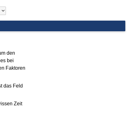
 um den
 es bei
en Faktoren
st das Feld
issen Zeit