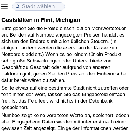
Gaststätten in Flint, Michigan
Lebenshaltungskosten
Immobilienpreise
Lebensqualität
Bitte geben Sie die Preise einschließlich Mehrwertsteuer
an. Bei den auf Numbeo angezeigten Preisen handelt es
Lebenshaltungskosten-Index (aktuell)
Immobilienpreis-Index (aktuell)
Lebensqualität-Index
sich um den Endpreis mit allen üblichen Steuern. (In
einigen Ländern werden diese erst an der Kasse zum
Lebenshaltungskosten-Index
Immobilienpreis-Index
Lebensqualität-Index (aktuell)
Nettopreis addiert.) Wenn es bei einem für ein Produkt
sehr große Schwankungen oder Unterschiede von
Lebenshaltungskosten-Index nach Land
Immobilienpreis-Index nach Land
Lebensqualitätsindex nach Land
Geschäft zu Geschäft oder aufgrund von anderen
Faktoren gibt, geben Sie den Preis an, den Einheimische
dafür bereit wären zu zahlen.
in Akaba
Kriminalität
Sollte etwas auf eine bestimmte Stadt nicht zutreffen oder
fehlt Ihnen der Wert, lassen Sie das Eingabefeld einfach
Kriminalitäts-Index (aktuell)
frei. Ist das Feld leer, wird nichts in der Datenbank
gespeichert.
Kriminalitäts-Index
Numbeo zeigt keine veralteten Werte an, speichert jedoch
alle. Eingegebene Daten werden mitunter erst nach einer
Kriminalitätsindex nach Land
gewissen Zeit angezeigt. Einige der Informationen werden