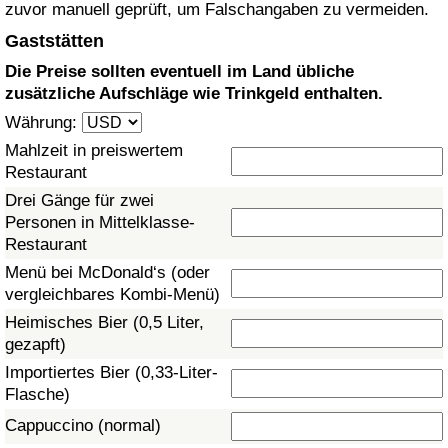
zuvor manuell geprüft, um Falschangaben zu vermeiden.
Gesundheitsversorgung
Gaststätten
Die Preise sollten eventuell im Land übliche
Gesundheitsversorgungs-Index (aktuell)
zusätzliche Aufschläge wie Trinkgeld enthalten.
Währung:
Gesundheitsversorgungs-Index
Mahlzeit in preiswertem
Restaurant
Gesundheitsversorgungs-Index nach Land
Drei Gänge für zwei
Personen in Mittelklasse-
Umweltverschmutzung
Restaurant
Menü bei McDonald‘s (oder
Umweltverschmutzungs-Index (aktuell)
vergleichbares Kombi-Menü)
Heimisches Bier (0,5 Liter,
Verschmutzungsindex
gezapft)
Importiertes Bier (0,33-Liter-
Umweltverschmutzungs-Index nach Land
Flasche)
Cappuccino (normal)
Verkehr