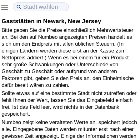
Gaststätten in Newark, New Jersey
Lebenshaltungskosten
Immobilienpreise
Lebensqualität
Bitte geben Sie die Preise einschließlich Mehrwertsteuer
an. Bei den auf Numbeo angezeigten Preisen handelt es
Lebenshaltungskosten-Index (aktuell)
Immobilienpreis-Index (aktuell)
Lebensqualität-Index
sich um den Endpreis mit allen üblichen Steuern. (In
einigen Ländern werden diese erst an der Kasse zum
Lebenshaltungskosten-Index
Immobilienpreis-Index
Lebensqualität-Index (aktuell)
Nettopreis addiert.) Wenn es bei einem für ein Produkt
sehr große Schwankungen oder Unterschiede von
Lebenshaltungskosten-Index nach Land
Immobilienpreis-Index nach Land
Lebensqualitätsindex nach Land
Geschäft zu Geschäft oder aufgrund von anderen
Faktoren gibt, geben Sie den Preis an, den Einheimische
dafür bereit wären zu zahlen.
in Akaba
Kriminalität
Sollte etwas auf eine bestimmte Stadt nicht zutreffen oder
fehlt Ihnen der Wert, lassen Sie das Eingabefeld einfach
Kriminalitäts-Index (aktuell)
frei. Ist das Feld leer, wird nichts in der Datenbank
gespeichert.
Kriminalitäts-Index
Numbeo zeigt keine veralteten Werte an, speichert jedoch
alle. Eingegebene Daten werden mitunter erst nach einer
Kriminalitätsindex nach Land
gewissen Zeit angezeigt. Einige der Informationen werden