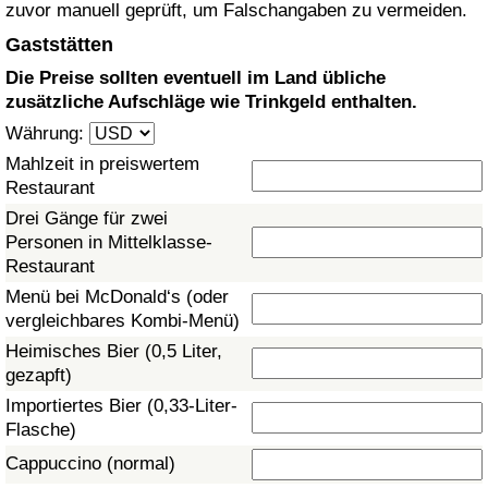
zuvor manuell geprüft, um Falschangaben zu vermeiden.
Gesundheitsversorgung
Gaststätten
Die Preise sollten eventuell im Land übliche
Gesundheitsversorgungs-Index (aktuell)
zusätzliche Aufschläge wie Trinkgeld enthalten.
Währung:
Gesundheitsversorgungs-Index
Mahlzeit in preiswertem
Restaurant
Gesundheitsversorgungs-Index nach Land
Drei Gänge für zwei
Personen in Mittelklasse-
Umweltverschmutzung
Restaurant
Menü bei McDonald‘s (oder
Umweltverschmutzungs-Index (aktuell)
vergleichbares Kombi-Menü)
Heimisches Bier (0,5 Liter,
Verschmutzungsindex
gezapft)
Importiertes Bier (0,33-Liter-
Umweltverschmutzungs-Index nach Land
Flasche)
Cappuccino (normal)
Verkehr