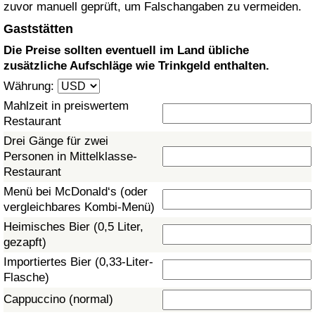
zuvor manuell geprüft, um Falschangaben zu vermeiden.
Gesundheitsversorgung
Gaststätten
Die Preise sollten eventuell im Land übliche
Gesundheitsversorgungs-Index (aktuell)
zusätzliche Aufschläge wie Trinkgeld enthalten.
Währung:
Gesundheitsversorgungs-Index
Mahlzeit in preiswertem
Restaurant
Gesundheitsversorgungs-Index nach Land
Drei Gänge für zwei
Personen in Mittelklasse-
Umweltverschmutzung
Restaurant
Menü bei McDonald‘s (oder
Umweltverschmutzungs-Index (aktuell)
vergleichbares Kombi-Menü)
Heimisches Bier (0,5 Liter,
Verschmutzungsindex
gezapft)
Importiertes Bier (0,33-Liter-
Umweltverschmutzungs-Index nach Land
Flasche)
Cappuccino (normal)
Verkehr