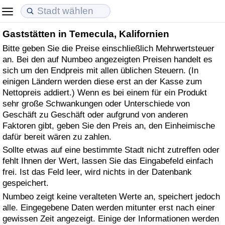
Gaststätten in Temecula, Kalifornien
Lebenshaltungskosten
Immobilienpreise
Lebensqualität
Bitte geben Sie die Preise einschließlich Mehrwertsteuer
an. Bei den auf Numbeo angezeigten Preisen handelt es
Lebenshaltungskosten-Index (aktuell)
Immobilienpreis-Index (aktuell)
Lebensqualität-Index
sich um den Endpreis mit allen üblichen Steuern. (In
einigen Ländern werden diese erst an der Kasse zum
Lebenshaltungskosten-Index
Immobilienpreis-Index
Lebensqualität-Index (aktuell)
Nettopreis addiert.) Wenn es bei einem für ein Produkt
sehr große Schwankungen oder Unterschiede von
Lebenshaltungskosten-Index nach Land
Immobilienpreis-Index nach Land
Lebensqualitätsindex nach Land
Geschäft zu Geschäft oder aufgrund von anderen
Faktoren gibt, geben Sie den Preis an, den Einheimische
dafür bereit wären zu zahlen.
in Akaba
Kriminalität
Sollte etwas auf eine bestimmte Stadt nicht zutreffen oder
fehlt Ihnen der Wert, lassen Sie das Eingabefeld einfach
Kriminalitäts-Index (aktuell)
frei. Ist das Feld leer, wird nichts in der Datenbank
gespeichert.
Kriminalitäts-Index
Numbeo zeigt keine veralteten Werte an, speichert jedoch
alle. Eingegebene Daten werden mitunter erst nach einer
Kriminalitätsindex nach Land
gewissen Zeit angezeigt. Einige der Informationen werden