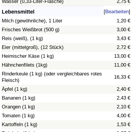
Wasser (0,33-Liter-Flasche)
2,75 €
Gesundheitsversorgung
Lebensmittel
[
Bearbeiten
]
Milch (gewöhnliche), 1 Liter
1,20 €
Gesundheitsversorgungs-Index (aktuell)
Frisches Weißbrot (500 g)
3,00 €
Reis (weiß), (1 kg)
3,43 €
Gesundheitsversorgungs-Index
Eier (mittelgroß), (12 Stück)
2,72 €
Gesundheitsversorgungs-Index nach Land
Heimischer Käse (1 kg)
13,00 €
Hähnchenfilets (1kg)
11,00 €
Umweltverschmutzung
Rinderkeule (1 kg) (oder vergleichbares rotes
16,33 €
Fleisch)
Umweltverschmutzungs-Index (aktuell)
Äpfel (1 kg)
2,40 €
Bananen (1 kg)
2,43 €
Verschmutzungsindex
Orangen (1 kg)
2,10 €
Umweltverschmutzungs-Index nach Land
Tomaten (1 kg)
4,00 €
Kartoffeln (1 kg)
1,53 €
Verkehr