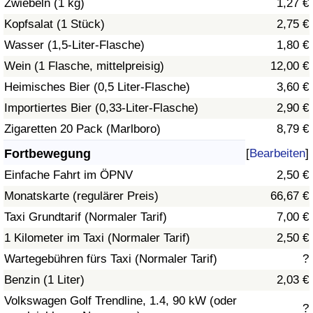
Zwiebeln (1 kg)
1,27 €
Kopfsalat (1 Stück)
2,75 €
Verkehrs-Index
Wasser (1,5-Liter-Flasche)
1,80 €
Wein (1 Flasche, mittelpreisig)
12,00 €
Verkehrs-Index (aktuell)
Heimisches Bier (0,5 Liter-Flasche)
3,60 €
Verkehrs-Index nach Land
Importiertes Bier (0,33-Liter-Flasche)
2,90 €
Zigaretten 20 Pack (Marlboro)
8,79 €
Fortbewegung
[
Bearbeiten
]
Einfache Fahrt im ÖPNV
2,50 €
Monatskarte (regulärer Preis)
66,67 €
Taxi Grundtarif (Normaler Tarif)
7,00 €
1 Kilometer im Taxi (Normaler Tarif)
2,50 €
Wartegebühren fürs Taxi (Normaler Tarif)
?
Benzin (1 Liter)
2,03 €
Volkswagen Golf Trendline, 1.4, 90 kW (oder
?