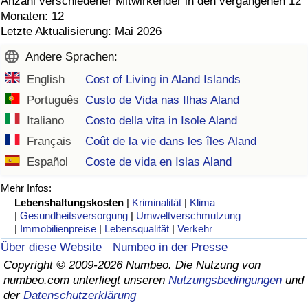
Anzahl verschiedener Mitwirkender in den vergangenen 12
Monaten: 12
Letzte Aktualisierung: Mai 2026
Andere Sprachen:
English
Cost of Living in Aland Islands
Português
Custo de Vida nas Ilhas Aland
Italiano
Costo della vita in Isole Aland
Français
Coût de la vie dans les îles Aland
Español
Coste de vida en Islas Aland
Mehr Infos:
Lebenshaltungskosten
|
Kriminalität
|
Klima
|
Gesundheitsversorgung
|
Umweltverschmutzung
|
Immobilienpreise
|
Lebensqualität
|
Verkehr
Über diese Website
Numbeo in der Presse
Copyright © 2009-2026 Numbeo. Die Nutzung von
numbeo.com unterliegt unseren
Nutzungsbedingungen
und
der
Datenschutzerklärung