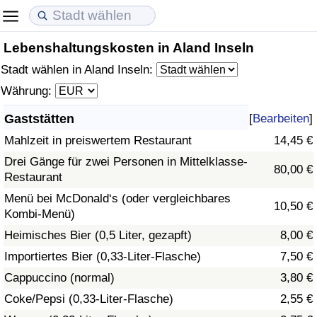
Lebenshaltungskosten in Aland Inseln
Lebenshaltungskosten
Immobilienpreise
Lebensqualität
Stadt wählen in Aland Inseln:
Lebenshaltungskosten-Index (aktuell)
Immobilienpreis-Index (aktuell)
Lebensqualität-Index
Währung:
Gaststätten
[
Bearbeiten
]
Lebenshaltungskosten-Index
Immobilienpreis-Index
Lebensqualität-Index (aktuell)
Mahlzeit in preiswertem Restaurant
14,45 €
Lebenshaltungskosten-Index nach Land
Immobilienpreis-Index nach Land
Lebensqualitätsindex nach Land
Drei Gänge für zwei Personen in Mittelklasse-
80,00 €
Restaurant
in Akaba
Kriminalität
Menü bei McDonald‘s (oder vergleichbares
10,50 €
Kombi-Menü)
Kriminalitäts-Index (aktuell)
Heimisches Bier (0,5 Liter, gezapft)
8,00 €
Importiertes Bier (0,33-Liter-Flasche)
7,50 €
Kriminalitäts-Index
Cappuccino (normal)
3,80 €
Coke/Pepsi (0,33-Liter-Flasche)
2,55 €
Kriminalitätsindex nach Land