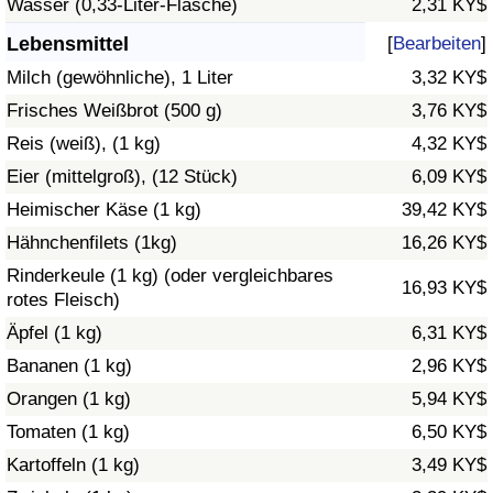
Wasser (0,33-Liter-Flasche)
2,31 KY$
Gesundheitsversorgung
Lebensmittel
[
Bearbeiten
]
Milch (gewöhnliche), 1 Liter
3,32 KY$
Gesundheitsversorgungs-Index (aktuell)
Frisches Weißbrot (500 g)
3,76 KY$
Reis (weiß), (1 kg)
4,32 KY$
Gesundheitsversorgungs-Index
Eier (mittelgroß), (12 Stück)
6,09 KY$
Gesundheitsversorgungs-Index nach Land
Heimischer Käse (1 kg)
39,42 KY$
Hähnchenfilets (1kg)
16,26 KY$
Umweltverschmutzung
Rinderkeule (1 kg) (oder vergleichbares
16,93 KY$
rotes Fleisch)
Umweltverschmutzungs-Index (aktuell)
Äpfel (1 kg)
6,31 KY$
Bananen (1 kg)
2,96 KY$
Verschmutzungsindex
Orangen (1 kg)
5,94 KY$
Umweltverschmutzungs-Index nach Land
Tomaten (1 kg)
6,50 KY$
Kartoffeln (1 kg)
3,49 KY$
Verkehr