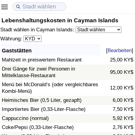
Lebenshaltungskosten in Cayman Islands
Lebenshaltungskosten
Immobilienpreise
Lebensqualität
Stadt wählen in Cayman Islands:
Lebenshaltungskosten-Index (aktuell)
Immobilienpreis-Index (aktuell)
Lebensqualität-Index
Währung:
Gaststätten
[
Bearbeiten
]
Lebenshaltungskosten-Index
Immobilienpreis-Index
Lebensqualität-Index (aktuell)
Mahlzeit in preiswertem Restaurant
25,00 KY$
Lebenshaltungskosten-Index nach Land
Immobilienpreis-Index nach Land
Lebensqualitätsindex nach Land
Drei Gänge für zwei Personen in
95,00 KY$
Mittelklasse-Restaurant
in Akaba
Kriminalität
Menü bei McDonald‘s (oder vergleichbares
12,00 KY$
Kombi-Menü)
Kriminalitäts-Index (aktuell)
Heimisches Bier (0,5 Liter, gezapft)
6,00 KY$
Importiertes Bier (0,33-Liter-Flasche)
7,50 KY$
Kriminalitäts-Index
Cappuccino (normal)
5,92 KY$
Coke/Pepsi (0,33-Liter-Flasche)
2,76 KY$
Kriminalitätsindex nach Land