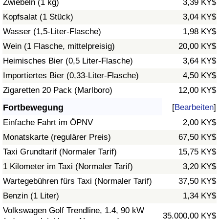
Zwiebeln (1 kg)
3,39 KY$
Kopfsalat (1 Stück)
3,04 KY$
Verkehrs-Index
Wasser (1,5-Liter-Flasche)
1,98 KY$
Wein (1 Flasche, mittelpreisig)
20,00 KY$
Verkehrs-Index (aktuell)
Heimisches Bier (0,5 Liter-Flasche)
3,64 KY$
Verkehrs-Index nach Land
Importiertes Bier (0,33-Liter-Flasche)
4,50 KY$
Zigaretten 20 Pack (Marlboro)
12,00 KY$
Fortbewegung
[
Bearbeiten
]
Einfache Fahrt im ÖPNV
2,00 KY$
Monatskarte (regulärer Preis)
67,50 KY$
Taxi Grundtarif (Normaler Tarif)
15,75 KY$
1 Kilometer im Taxi (Normaler Tarif)
3,20 KY$
Wartegebühren fürs Taxi (Normaler Tarif)
37,50 KY$
Benzin (1 Liter)
1,34 KY$
Volkswagen Golf Trendline, 1.4, 90 kW
35.000,00 KY$