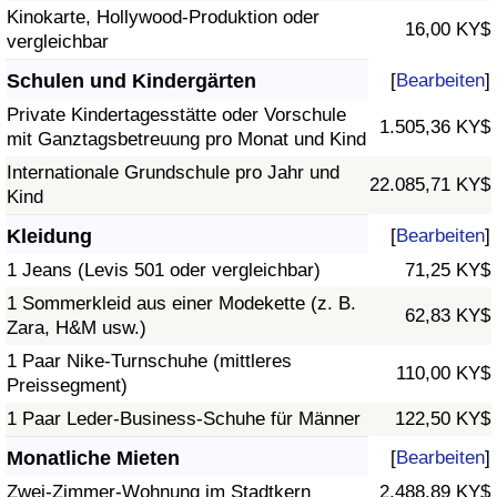
Kinokarte, Hollywood-Produktion oder
16,00 KY$
vergleichbar
Schulen und Kindergärten
[
Bearbeiten
]
Private Kindertagesstätte oder Vorschule
1.505,36 KY$
mit Ganztagsbetreuung pro Monat und Kind
Internationale Grundschule pro Jahr und
22.085,71 KY$
Kind
Kleidung
[
Bearbeiten
]
1 Jeans (Levis 501 oder vergleichbar)
71,25 KY$
1 Sommerkleid aus einer Modekette (z. B.
62,83 KY$
Zara, H&M usw.)
1 Paar Nike-Turnschuhe (mittleres
110,00 KY$
Preissegment)
1 Paar Leder-Business-Schuhe für Männer
122,50 KY$
Monatliche Mieten
[
Bearbeiten
]
Zwei-Zimmer-Wohnung im Stadtkern
2.488,89 KY$