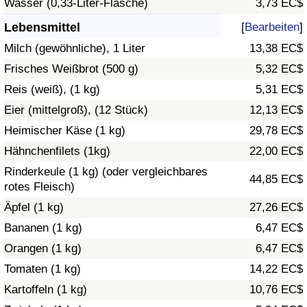
Wasser (0,33-Liter-Flasche)
3,73 EC$
Gesundheitsversorgung
Lebensmittel
[
Bearbeiten
]
Milch (gewöhnliche), 1 Liter
13,38 EC$
Gesundheitsversorgungs-Index (aktuell)
Frisches Weißbrot (500 g)
5,32 EC$
Reis (weiß), (1 kg)
5,31 EC$
Gesundheitsversorgungs-Index
Eier (mittelgroß), (12 Stück)
12,13 EC$
Gesundheitsversorgungs-Index nach Land
Heimischer Käse (1 kg)
29,78 EC$
Hähnchenfilets (1kg)
22,00 EC$
Umweltverschmutzung
Rinderkeule (1 kg) (oder vergleichbares
44,85 EC$
rotes Fleisch)
Umweltverschmutzungs-Index (aktuell)
Äpfel (1 kg)
27,26 EC$
Bananen (1 kg)
6,47 EC$
Verschmutzungsindex
Orangen (1 kg)
6,47 EC$
Umweltverschmutzungs-Index nach Land
Tomaten (1 kg)
14,22 EC$
Kartoffeln (1 kg)
10,76 EC$
Verkehr