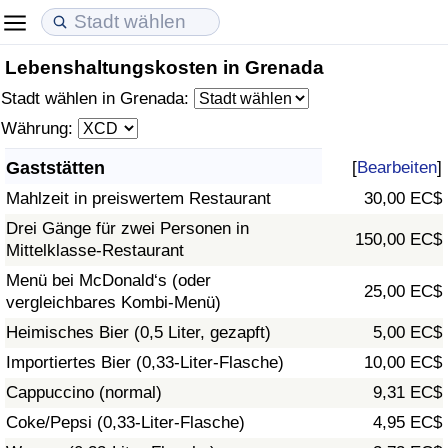
Lebenshaltungskosten in Grenada
Lebenshaltungskosten
Immobilienpreise
Lebensqualität
Stadt wählen in Grenada:
Lebenshaltungskosten-Index (aktuell)
Immobilienpreis-Index (aktuell)
Lebensqualität-Index
Währung:
Gaststätten
[
Bearbeiten
]
Lebenshaltungskosten-Index
Immobilienpreis-Index
Lebensqualität-Index (aktuell)
Mahlzeit in preiswertem Restaurant
30,00 EC$
Lebenshaltungskosten-Index nach Land
Immobilienpreis-Index nach Land
Lebensqualitätsindex nach Land
Drei Gänge für zwei Personen in
150,00 EC$
Mittelklasse-Restaurant
in Akaba
Kriminalität
Menü bei McDonald‘s (oder
25,00 EC$
vergleichbares Kombi-Menü)
Kriminalitäts-Index (aktuell)
Heimisches Bier (0,5 Liter, gezapft)
5,00 EC$
Importiertes Bier (0,33-Liter-Flasche)
10,00 EC$
Kriminalitäts-Index
Cappuccino (normal)
9,31 EC$
Coke/Pepsi (0,33-Liter-Flasche)
4,95 EC$
Kriminalitätsindex nach Land