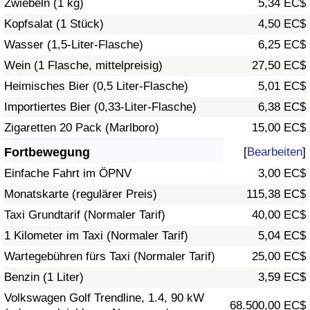
Zwiebeln (1 kg)
5,34 EC$
Kopfsalat (1 Stück)
4,50 EC$
Verkehrs-Index
Wasser (1,5-Liter-Flasche)
6,25 EC$
Wein (1 Flasche, mittelpreisig)
27,50 EC$
Verkehrs-Index (aktuell)
Heimisches Bier (0,5 Liter-Flasche)
5,01 EC$
Verkehrs-Index nach Land
Importiertes Bier (0,33-Liter-Flasche)
6,38 EC$
Zigaretten 20 Pack (Marlboro)
15,00 EC$
Fortbewegung
[
Bearbeiten
]
Einfache Fahrt im ÖPNV
3,00 EC$
Monatskarte (regulärer Preis)
115,38 EC$
Taxi Grundtarif (Normaler Tarif)
40,00 EC$
1 Kilometer im Taxi (Normaler Tarif)
5,04 EC$
Wartegebühren fürs Taxi (Normaler Tarif)
25,00 EC$
Benzin (1 Liter)
3,59 EC$
Volkswagen Golf Trendline, 1.4, 90 kW
68.500,00 EC$