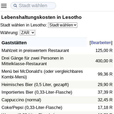
Lebenshaltungskosten in Lesotho
Lebenshaltungskosten
Immobilienpreise
Lebensqualität
Stadt wählen in Lesotho:
Lebenshaltungskosten-Index (aktuell)
Immobilienpreis-Index (aktuell)
Lebensqualität-Index
Währung:
Gaststätten
[
Bearbeiten
]
Lebenshaltungskosten-Index
Immobilienpreis-Index
Lebensqualität-Index (aktuell)
Mahlzeit in preiswertem Restaurant
125,00 R
Lebenshaltungskosten-Index nach Land
Immobilienpreis-Index nach Land
Lebensqualitätsindex nach Land
Drei Gänge für zwei Personen in
400,00 R
Mittelklasse-Restaurant
in Akaba
Kriminalität
Menü bei McDonald‘s (oder vergleichbares
99,36 R
Kombi-Menü)
Kriminalitäts-Index (aktuell)
Heimisches Bier (0,5 Liter, gezapft)
29,90 R
Importiertes Bier (0,33-Liter-Flasche)
37,39 R
Kriminalitäts-Index
Cappuccino (normal)
32,45 R
Coke/Pepsi (0,33-Liter-Flasche)
17,18 R
Kriminalitätsindex nach Land