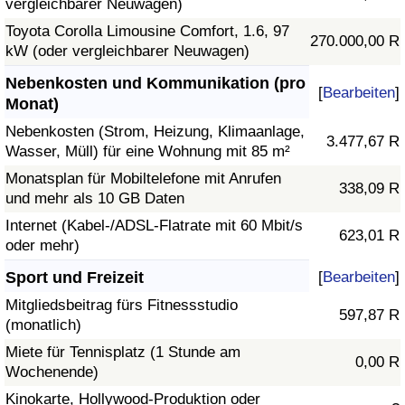
vergleichbarer Neuwagen)
Toyota Corolla Limousine Comfort, 1.6, 97
270.000,00 R
kW (oder vergleichbarer Neuwagen)
Nebenkosten und Kommunikation (pro
[
Bearbeiten
]
Monat)
Nebenkosten (Strom, Heizung, Klimaanlage,
3.477,67 R
Wasser, Müll) für eine Wohnung mit 85 m²
Monatsplan für Mobiltelefone mit Anrufen
338,09 R
und mehr als 10 GB Daten
Internet (Kabel-/ADSL-Flatrate mit 60 Mbit/s
623,01 R
oder mehr)
Sport und Freizeit
[
Bearbeiten
]
Mitgliedsbeitrag fürs Fitnessstudio
597,87 R
(monatlich)
Miete für Tennisplatz (1 Stunde am
0,00 R
Wochenende)
Kinokarte, Hollywood-Produktion oder