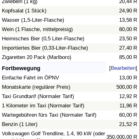
Zwiebeln (1 kg)
20,44 R
Kopfsalat (1 Stück)
24,90 R
Verkehrs-Index
Wasser (1,5-Liter-Flasche)
13,58 R
Wein (1 Flasche, mittelpreisig)
80,00 R
Verkehrs-Index (aktuell)
Heimisches Bier (0,5 Liter-Flasche)
23,50 R
Verkehrs-Index nach Land
Importiertes Bier (0,33-Liter-Flasche)
27,40 R
Zigaretten 20 Pack (Marlboro)
85,00 R
Fortbewegung
[
Bearbeiten
]
Einfache Fahrt im ÖPNV
13,00 R
Monatskarte (regulärer Preis)
500,00 R
Taxi Grundtarif (Normaler Tarif)
12,92 R
1 Kilometer im Taxi (Normaler Tarif)
11,96 R
Wartegebühren fürs Taxi (Normaler Tarif)
60,00 R
Benzin (1 Liter)
21,52 R
Volkswagen Golf Trendline, 1.4, 90 kW (oder
350.000,00 R