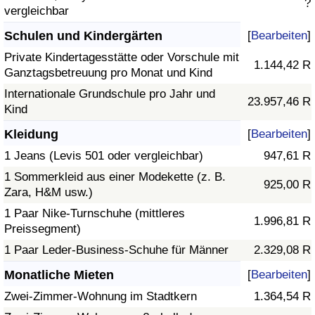
?
vergleichbar
Schulen und Kindergärten
[
Bearbeiten
]
Private Kindertagesstätte oder Vorschule mit
1.144,42 R
Ganztagsbetreuung pro Monat und Kind
Internationale Grundschule pro Jahr und
23.957,46 R
Kind
Kleidung
[
Bearbeiten
]
1 Jeans (Levis 501 oder vergleichbar)
947,61 R
1 Sommerkleid aus einer Modekette (z. B.
925,00 R
Zara, H&M usw.)
1 Paar Nike-Turnschuhe (mittleres
1.996,81 R
Preissegment)
1 Paar Leder-Business-Schuhe für Männer
2.329,08 R
Monatliche Mieten
[
Bearbeiten
]
Zwei-Zimmer-Wohnung im Stadtkern
1.364,54 R