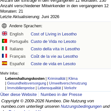
Anzahl der Einträge in den vergangenen 12 Monaten: 230
Anzahl verschiedener Mitwirkender in den vergangenen 12
Monaten: 21
Letzte Aktualisierung: Juni 2026
Andere Sprachen:
English
Cost of Living in Lesotho
Português
Custo de Vida no Lesoto
Italiano
Costo della vita in Lesotho
Français
Coût de la vie au Lesotho
Español
Coste de vida en Lesoto
Mehr Infos:
Lebenshaltungskosten
|
Kriminalität
|
Klima
|
Gesundheitsversorgung
|
Umweltverschmutzung
|
Immobilienpreise
|
Lebensqualität
|
Verkehr
Über diese Website
Numbeo in der Presse
Copyright © 2009-2026 Numbeo. Die Nutzung von
numbeo.com unterliegt unseren
Nutzungsbedingungen
und