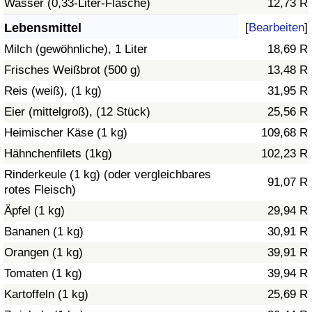
Wasser (0,33-Liter-Flasche)
12,73 R
Gesundheitsversorgung
Lebensmittel
[
Bearbeiten
]
Milch (gewöhnliche), 1 Liter
18,69 R
Gesundheitsversorgungs-Index (aktuell)
Frisches Weißbrot (500 g)
13,48 R
Reis (weiß), (1 kg)
31,95 R
Gesundheitsversorgungs-Index
Eier (mittelgroß), (12 Stück)
25,56 R
Gesundheitsversorgungs-Index nach Land
Heimischer Käse (1 kg)
109,68 R
Hähnchenfilets (1kg)
102,23 R
Umweltverschmutzung
Rinderkeule (1 kg) (oder vergleichbares
91,07 R
rotes Fleisch)
Umweltverschmutzungs-Index (aktuell)
Äpfel (1 kg)
29,94 R
Bananen (1 kg)
30,91 R
Verschmutzungsindex
Orangen (1 kg)
39,91 R
Umweltverschmutzungs-Index nach Land
Tomaten (1 kg)
39,94 R
Kartoffeln (1 kg)
25,69 R
Verkehr