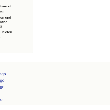
Freizeit
tel
ten und
ation
t)
e Mieten
n
bago
ago
ago
go