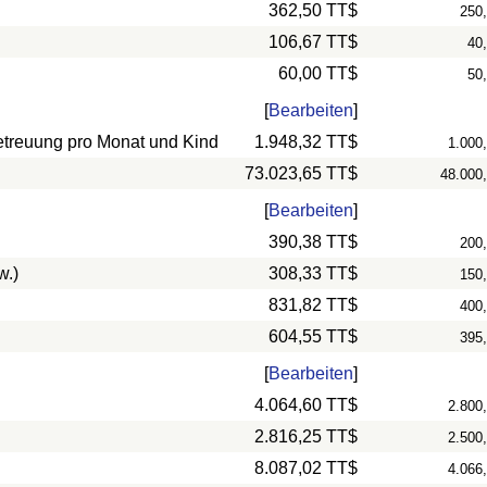
362,50 TT$
250
106,67 TT$
40
60,00 TT$
50
[
Bearbeiten
]
betreuung pro Monat und Kind
1.948,32 TT$
1.000
73.023,65 TT$
48.000
[
Bearbeiten
]
390,38 TT$
200
w.)
308,33 TT$
150
831,82 TT$
400
604,55 TT$
395
[
Bearbeiten
]
4.064,60 TT$
2.800
2.816,25 TT$
2.500
8.087,02 TT$
4.066