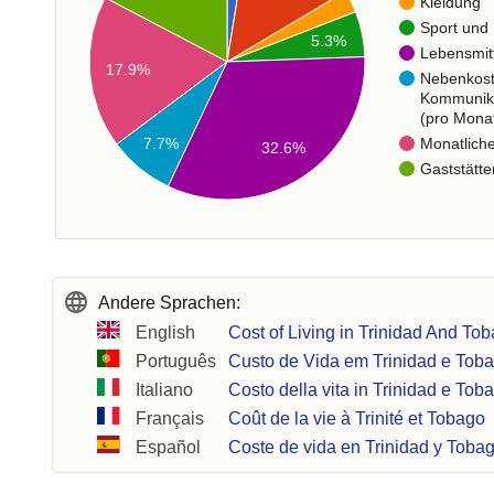
Kleidung
Sport und 
5.3%
Lebensmit
17.9%
Nebenkos
Kommunik
(pro Mona
7.7%
Monatlich
32.6%
Gaststätte
Andere Sprachen:
English
Cost of Living in Trinidad And To
Português
Custo de Vida em Trinidad e Tob
Italiano
Costo della vita in Trinidad e Tob
Français
Coût de la vie à Trinité et Tobago
Español
Coste de vida en Trinidad y Toba