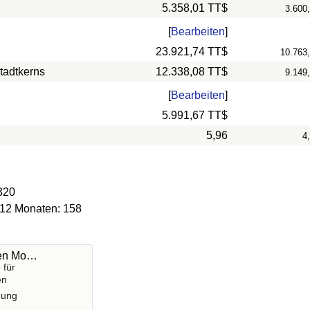
5.358,01 TT$
3.600
[
Bearbeiten
]
23.921,74 TT$
10.763
tadtkerns
12.338,08 TT$
9.149
[
Bearbeiten
]
5.991,67 TT$
5,96
4
320
 12 Monaten: 158
hen Mo…
 für
en
gung