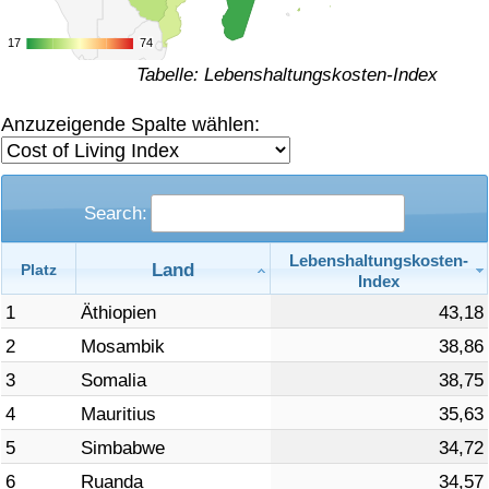
Gesundheitsversorgung
17
17
74
74
Tabelle: Lebenshaltungskosten-Index
Gesundheitsversorgungs-Index (aktuell)
Anzuzeigende Spalte wählen:
Gesundheitsversorgungs-Index
Gesundheitsversorgungs-Index nach Land
Search:
Lebenshaltungskosten-
Umweltverschmutzung
Land
Platz
Index
1
Äthiopien
43,18
Umweltverschmutzungs-Index (aktuell)
2
Mosambik
38,86
Verschmutzungsindex
3
Somalia
38,75
4
Mauritius
35,63
Umweltverschmutzungs-Index nach Land
5
Simbabwe
34,72
6
Ruanda
34,57
Verkehr