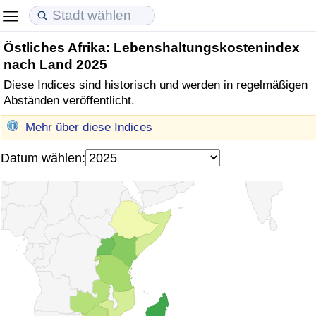
Östliches Afrika: Lebenshaltungskostenindex
Lebenshaltungskosten
Immobilienpreise
Lebensqualität
nach Land 2025
Diese Indices sind historisch und werden in regelmäßigen
Lebenshaltungskosten-Index (aktuell)
Immobilienpreis-Index (aktuell)
Lebensqualität-Index
Abständen veröffentlicht.
Lebenshaltungskosten-Index
Immobilienpreis-Index
Lebensqualität-Index (aktuell)
Mehr über diese Indices
Datum wählen:
Lebenshaltungskosten-Index nach Land
Immobilienpreis-Index nach Land
Lebensqualitätsindex nach Land
in Akaba
Kriminalität
Kriminalitäts-Index (aktuell)
Kriminalitäts-Index
Kriminalitätsindex nach Land