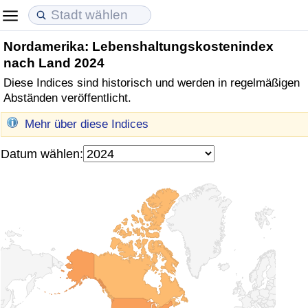
Nordamerika: Lebenshaltungskostenindex
Lebenshaltungskosten
Immobilienpreise
Lebensqualität
nach Land 2024
Diese Indices sind historisch und werden in regelmäßigen
Lebenshaltungskosten-Index (aktuell)
Immobilienpreis-Index (aktuell)
Lebensqualität-Index
Abständen veröffentlicht.
Lebenshaltungskosten-Index
Immobilienpreis-Index
Lebensqualität-Index (aktuell)
Mehr über diese Indices
Datum wählen:
Lebenshaltungskosten-Index nach Land
Immobilienpreis-Index nach Land
Lebensqualitätsindex nach Land
in Akaba
Kriminalität
Kriminalitäts-Index (aktuell)
Kriminalitäts-Index
Kriminalitätsindex nach Land