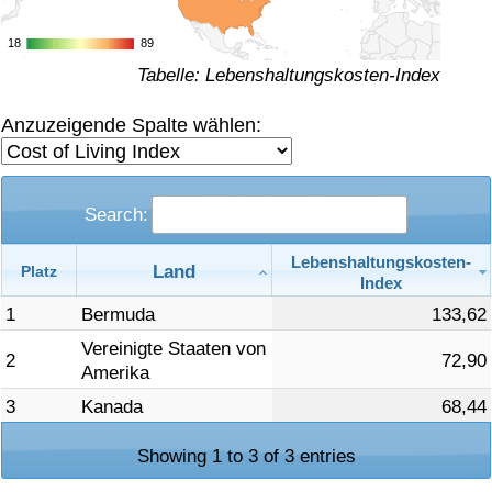
Gesundheitsversorgung
18
18
89
89
Tabelle: Lebenshaltungskosten-Index
Gesundheitsversorgungs-Index (aktuell)
Anzuzeigende Spalte wählen:
Gesundheitsversorgungs-Index
Gesundheitsversorgungs-Index nach Land
Search:
Lebenshaltungskosten-
Umweltverschmutzung
Land
Platz
Index
1
Bermuda
133,62
Umweltverschmutzungs-Index (aktuell)
Vereinigte Staaten von
2
72,90
Amerika
Verschmutzungsindex
3
Kanada
68,44
Umweltverschmutzungs-Index nach Land
Showing 1 to 3 of 3 entries
Verkehr