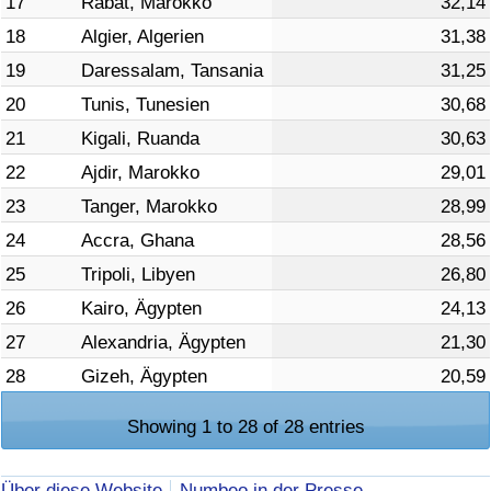
17
Rabat, Marokko
32,14
18
Algier, Algerien
31,38
19
Daressalam, Tansania
31,25
20
Tunis, Tunesien
30,68
21
Kigali, Ruanda
30,63
22
Ajdir, Marokko
29,01
23
Tanger, Marokko
28,99
24
Accra, Ghana
28,56
25
Tripoli, Libyen
26,80
26
Kairo, Ägypten
24,13
27
Alexandria, Ägypten
21,30
28
Gizeh, Ägypten
20,59
Showing 1 to 28 of 28 entries
Über diese Website
Numbeo in der Presse