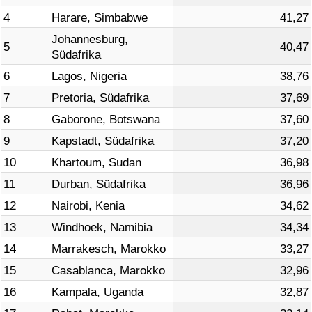
4
Harare, Simbabwe
41,27
Verkehrs-Index
Johannesburg,
5
40,47
Südafrika
Verkehrs-Index (aktuell)
6
Lagos, Nigeria
38,76
7
Pretoria, Südafrika
37,69
Verkehrs-Index nach Land
8
Gaborone, Botswana
37,60
9
Kapstadt, Südafrika
37,20
10
Khartoum, Sudan
36,98
11
Durban, Südafrika
36,96
12
Nairobi, Kenia
34,62
13
Windhoek, Namibia
34,34
14
Marrakesch, Marokko
33,27
15
Casablanca, Marokko
32,96
16
Kampala, Uganda
32,87