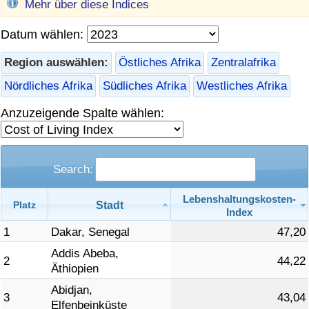
Mehr über diese Indices
Gesundheitsversorgung
Datum wählen:
Gesundheitsversorgungs-Index (aktuell)
Region auswählen:
Östliches Afrika
Zentralafrika
Nördliches Afrika
Südliches Afrika
Westliches Afrika
Gesundheitsversorgungs-Index
Anzuzeigende Spalte wählen:
Gesundheitsversorgungs-Index nach Land
Umweltverschmutzung
Search:
Lebenshaltungskosten-
Umweltverschmutzungs-Index (aktuell)
Stadt
Platz
Index
1
Dakar, Senegal
47,20
Verschmutzungsindex
Addis Abeba,
2
44,22
Äthiopien
Umweltverschmutzungs-Index nach Land
Abidjan,
3
43,04
Elfenbeinküste
Verkehr