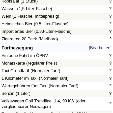
Kopfsalat (1 Stück)
?
Wasser (1,5-Liter-Flasche)
?
Verkehrs-Index
Wein (1 Flasche, mittelpreisig)
?
Heimisches Bier (0,5 Liter-Flasche)
?
Verkehrs-Index (aktuell)
Importiertes Bier (0,33-Liter-Flasche)
?
Verkehrs-Index nach Land
Zigaretten 20 Pack (Marlboro)
?
Fortbewegung
[
Bearbeiten
]
Einfache Fahrt im ÖPNV
?
Monatskarte (regulärer Preis)
?
Taxi Grundtarif (Normaler Tarif)
?
1 Kilometer im Taxi (Normaler Tarif)
?
Wartegebühren fürs Taxi (Normaler Tarif)
?
Benzin (1 Liter)
?
Volkswagen Golf Trendline, 1.4, 90 kW (oder
?
vergleichbarer Neuwagen)