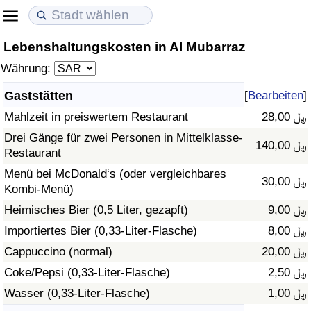
Lebenshaltungskosten in Al Mubarraz
Lebenshaltungskosten
Immobilienpreise
Lebensqualität
Währung:
Lebenshaltungskosten-Index (aktuell)
Immobilienpreis-Index (aktuell)
Lebensqualität-Index
Gaststätten
[
Bearbeiten
]
Mahlzeit in preiswertem Restaurant
28,00 ﷼
Lebenshaltungskosten-Index
Immobilienpreis-Index
Lebensqualität-Index (aktuell)
Drei Gänge für zwei Personen in Mittelklasse-
140,00 ﷼
Restaurant
Lebenshaltungskosten-Index nach Land
Immobilienpreis-Index nach Land
Lebensqualitätsindex nach Land
Menü bei McDonald‘s (oder vergleichbares
30,00 ﷼
Kombi-Menü)
in Akaba
Kriminalität
Heimisches Bier (0,5 Liter, gezapft)
9,00 ﷼
Kriminalitäts-Index (aktuell)
Importiertes Bier (0,33-Liter-Flasche)
8,00 ﷼
Cappuccino (normal)
20,00 ﷼
Kriminalitäts-Index
Coke/Pepsi (0,33-Liter-Flasche)
2,50 ﷼
Wasser (0,33-Liter-Flasche)
1,00 ﷼
Kriminalitätsindex nach Land