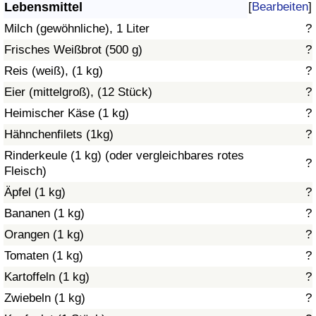
Lebensmittel
[
Bearbeiten
]
Gesundheitsversorgung
Milch (gewöhnliche), 1 Liter
?
Frisches Weißbrot (500 g)
?
Gesundheitsversorgungs-Index (aktuell)
Reis (weiß), (1 kg)
?
Eier (mittelgroß), (12 Stück)
?
Gesundheitsversorgungs-Index
Heimischer Käse (1 kg)
?
Gesundheitsversorgungs-Index nach Land
Hähnchenfilets (1kg)
?
Rinderkeule (1 kg) (oder vergleichbares rotes
?
Umweltverschmutzung
Fleisch)
Äpfel (1 kg)
?
Umweltverschmutzungs-Index (aktuell)
Bananen (1 kg)
?
Orangen (1 kg)
?
Verschmutzungsindex
Tomaten (1 kg)
?
Umweltverschmutzungs-Index nach Land
Kartoffeln (1 kg)
?
Zwiebeln (1 kg)
?
Verkehr