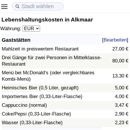
Lebenshaltungskosten in Alkmaar
Lebenshaltungskosten
Immobilienpreise
Lebensqualität
Währung:
Lebenshaltungskosten-Index (aktuell)
Immobilienpreis-Index (aktuell)
Lebensqualität-Index
Gaststätten
[
Bearbeiten
]
Mahlzeit in preiswertem Restaurant
27,00 €
Lebenshaltungskosten-Index
Immobilienpreis-Index
Lebensqualität-Index (aktuell)
Drei Gänge für zwei Personen in Mittelklasse-
80,00 €
Restaurant
Lebenshaltungskosten-Index nach Land
Immobilienpreis-Index nach Land
Lebensqualitätsindex nach Land
Menü bei McDonald‘s (oder vergleichbares
13,30 €
Kombi-Menü)
in Akaba
Kriminalität
Heimisches Bier (0,5 Liter, gezapft)
5,00 €
Kriminalitäts-Index (aktuell)
Importiertes Bier (0,33-Liter-Flasche)
4,00 €
Cappuccino (normal)
3,47 €
Kriminalitäts-Index
Coke/Pepsi (0,33-Liter-Flasche)
2,90 €
Wasser (0,33-Liter-Flasche)
2,23 €
Kriminalitätsindex nach Land