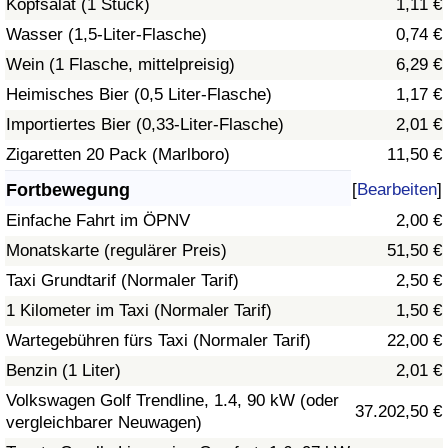
Kopfsalat (1 Stück)
1,11 €
Wasser (1,5-Liter-Flasche)
0,74 €
Verkehrs-Index
Wein (1 Flasche, mittelpreisig)
6,29 €
Heimisches Bier (0,5 Liter-Flasche)
1,17 €
Verkehrs-Index (aktuell)
Importiertes Bier (0,33-Liter-Flasche)
2,01 €
Verkehrs-Index nach Land
Zigaretten 20 Pack (Marlboro)
11,50 €
Fortbewegung
[
Bearbeiten
]
Einfache Fahrt im ÖPNV
2,00 €
Monatskarte (regulärer Preis)
51,50 €
Taxi Grundtarif (Normaler Tarif)
2,50 €
1 Kilometer im Taxi (Normaler Tarif)
1,50 €
Wartegebühren fürs Taxi (Normaler Tarif)
22,00 €
Benzin (1 Liter)
2,01 €
Volkswagen Golf Trendline, 1.4, 90 kW (oder
37.202,50 €
vergleichbarer Neuwagen)