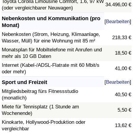
Toyota Corolla Limousine Comfort, 1.6, 97 kW
34.496,00 €
(oder vergleichbarer Neuwagen)
Nebenkosten und Kommunikation (pro
[
Bearbeiten
]
Monat)
Nebenkosten (Strom, Heizung, Klimaanlage,
218,33 €
Wasser, Müll) für eine Wohnung mit 85 m²
Monatsplan für Mobiltelefone mit Anrufen und
18,50 €
mehr als 10 GB Daten
Internet (Kabel-/ADSL-Flatrate mit 60 Mbit/s
41,00 €
oder mehr)
Sport und Freizeit
[
Bearbeiten
]
Mitgliedsbeitrag fürs Fitnessstudio
40,50 €
(monatlich)
Miete für Tennisplatz (1 Stunde am
5,50 €
Wochenende)
Kinokarte, Hollywood-Produktion oder
13,62 €
vergleichbar