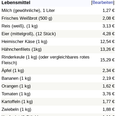
Lebensmittel
[
Bearbeiten
]
Gesundheitsversorgung
Milch (gewöhnliche), 1 Liter
1,27 €
Frisches Weißbrot (500 g)
2,08 €
Gesundheitsversorgungs-Index (aktuell)
Reis (weiß), (1 kg)
3,13 €
Eier (mittelgroß), (12 Stück)
4,28 €
Gesundheitsversorgungs-Index
Heimischer Käse (1 kg)
12,54 €
Gesundheitsversorgungs-Index nach Land
Hähnchenfilets (1kg)
13,26 €
Rinderkeule (1 kg) (oder vergleichbares rotes
15,29 €
Umweltverschmutzung
Fleisch)
Äpfel (1 kg)
2,34 €
Umweltverschmutzungs-Index (aktuell)
Bananen (1 kg)
2,19 €
Orangen (1 kg)
1,62 €
Verschmutzungsindex
Tomaten (1 kg)
3,76 €
Umweltverschmutzungs-Index nach Land
Kartoffeln (1 kg)
1,77 €
Zwiebeln (1 kg)
1,88 €
Verkehr