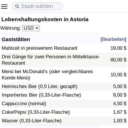
Lebenshaltungskosten in Astoria
Lebenshaltungskosten
Immobilienpreise
Lebensqualität
Währung:
Lebenshaltungskosten-Index (aktuell)
Immobilienpreis-Index (aktuell)
Lebensqualität-Index
Gaststätten
[
Bearbeiten
]
Mahlzeit in preiswertem Restaurant
19,00 $
Lebenshaltungskosten-Index
Immobilienpreis-Index
Lebensqualität-Index (aktuell)
Drei Gänge für zwei Personen in Mittelklasse-
80,00 $
Restaurant
Lebenshaltungskosten-Index nach Land
Immobilienpreis-Index nach Land
Lebensqualitätsindex nach Land
Menü bei McDonald‘s (oder vergleichbares
10,00 $
Kombi-Menü)
in Akaba
Kriminalität
Heimisches Bier (0,5 Liter, gezapft)
5,00 $
Kriminalitäts-Index (aktuell)
Importiertes Bier (0,33-Liter-Flasche)
8,00 $
Cappuccino (normal)
4,50 $
Kriminalitäts-Index
Coke/Pepsi (0,33-Liter-Flasche)
1,67 $
Wasser (0,33-Liter-Flasche)
1,83 $
Kriminalitätsindex nach Land