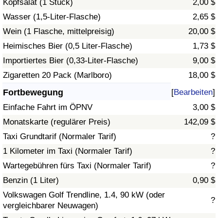
Kopfsalat (1 Stück)
2,00 $
Wasser (1,5-Liter-Flasche)
2,65 $
Verkehrs-Index
Wein (1 Flasche, mittelpreisig)
20,00 $
Heimisches Bier (0,5 Liter-Flasche)
1,73 $
Verkehrs-Index (aktuell)
Importiertes Bier (0,33-Liter-Flasche)
9,00 $
Verkehrs-Index nach Land
Zigaretten 20 Pack (Marlboro)
18,00 $
Fortbewegung
[
Bearbeiten
]
Einfache Fahrt im ÖPNV
3,00 $
Monatskarte (regulärer Preis)
142,09 $
Taxi Grundtarif (Normaler Tarif)
?
1 Kilometer im Taxi (Normaler Tarif)
?
Wartegebühren fürs Taxi (Normaler Tarif)
?
Benzin (1 Liter)
0,90 $
Volkswagen Golf Trendline, 1.4, 90 kW (oder
?
vergleichbarer Neuwagen)