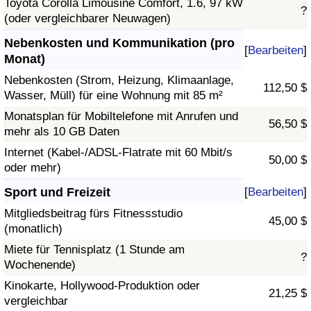
Toyota Corolla Limousine Comfort, 1.6, 97 kW
?
(oder vergleichbarer Neuwagen)
Nebenkosten und Kommunikation (pro
[
Bearbeiten
]
Monat)
Nebenkosten (Strom, Heizung, Klimaanlage,
112,50 $
Wasser, Müll) für eine Wohnung mit 85 m²
Monatsplan für Mobiltelefone mit Anrufen und
56,50 $
mehr als 10 GB Daten
Internet (Kabel-/ADSL-Flatrate mit 60 Mbit/s
50,00 $
oder mehr)
Sport und Freizeit
[
Bearbeiten
]
Mitgliedsbeitrag fürs Fitnessstudio
45,00 $
(monatlich)
Miete für Tennisplatz (1 Stunde am
?
Wochenende)
Kinokarte, Hollywood-Produktion oder
21,25 $
vergleichbar