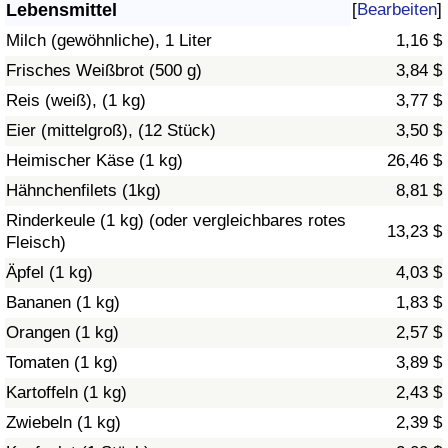
Lebensmittel
[
Bearbeiten
]
Gesundheitsversorgung
Milch (gewöhnliche), 1 Liter
1,16 $
Frisches Weißbrot (500 g)
3,84 $
Gesundheitsversorgungs-Index (aktuell)
Reis (weiß), (1 kg)
3,77 $
Eier (mittelgroß), (12 Stück)
3,50 $
Gesundheitsversorgungs-Index
Heimischer Käse (1 kg)
26,46 $
Gesundheitsversorgungs-Index nach Land
Hähnchenfilets (1kg)
8,81 $
Rinderkeule (1 kg) (oder vergleichbares rotes
13,23 $
Umweltverschmutzung
Fleisch)
Äpfel (1 kg)
4,03 $
Umweltverschmutzungs-Index (aktuell)
Bananen (1 kg)
1,83 $
Orangen (1 kg)
2,57 $
Verschmutzungsindex
Tomaten (1 kg)
3,89 $
Umweltverschmutzungs-Index nach Land
Kartoffeln (1 kg)
2,43 $
Zwiebeln (1 kg)
2,39 $
Verkehr