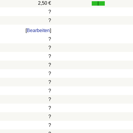
2,50 €
?
?
[
Bearbeiten
]
?
?
?
?
?
?
?
?
?
?
?