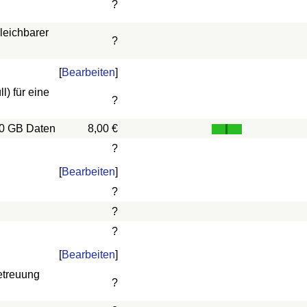
?
leichbarer
?
[
Bearbeiten
]
) für eine
?
10 GB Daten
8,00 €
?
[
Bearbeiten
]
?
?
?
[
Bearbeiten
]
etreuung
?