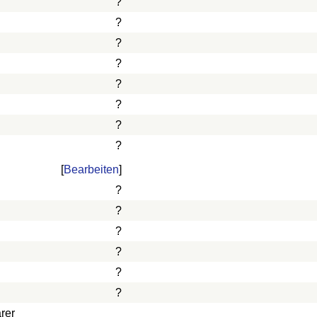
?
?
?
?
?
?
?
?
[
Bearbeiten
]
?
?
?
?
?
?
rer