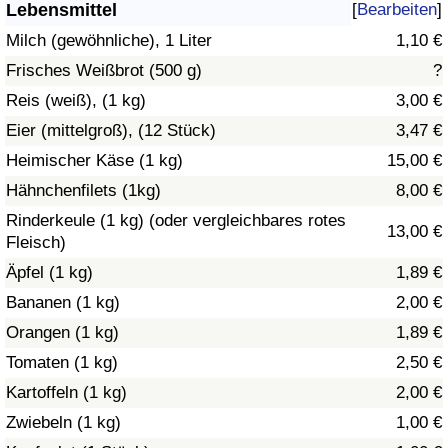
Lebensmittel
[
Bearbeiten
]
Gesundheitsversorgung
Milch (gewöhnliche), 1 Liter
1,10 €
Frisches Weißbrot (500 g)
?
Gesundheitsversorgungs-Index (aktuell)
Reis (weiß), (1 kg)
3,00 €
Eier (mittelgroß), (12 Stück)
3,47 €
Gesundheitsversorgungs-Index
Heimischer Käse (1 kg)
15,00 €
Gesundheitsversorgungs-Index nach Land
Hähnchenfilets (1kg)
8,00 €
Rinderkeule (1 kg) (oder vergleichbares rotes
13,00 €
Umweltverschmutzung
Fleisch)
Äpfel (1 kg)
1,89 €
Umweltverschmutzungs-Index (aktuell)
Bananen (1 kg)
2,00 €
Orangen (1 kg)
1,89 €
Verschmutzungsindex
Tomaten (1 kg)
2,50 €
Umweltverschmutzungs-Index nach Land
Kartoffeln (1 kg)
2,00 €
Zwiebeln (1 kg)
1,00 €
Verkehr