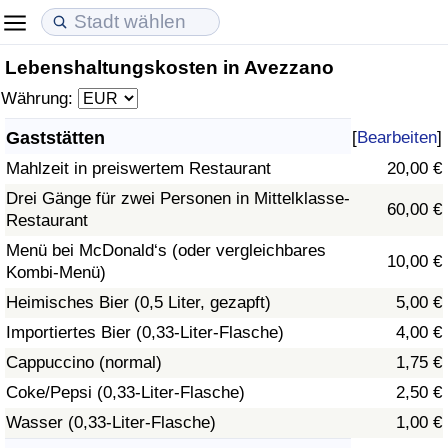
Lebenshaltungskosten in Avezzano
Lebenshaltungskosten
Immobilienpreise
Lebensqualität
Währung:
Lebenshaltungskosten-Index (aktuell)
Immobilienpreis-Index (aktuell)
Lebensqualität-Index
Gaststätten
[
Bearbeiten
]
Mahlzeit in preiswertem Restaurant
20,00 €
Lebenshaltungskosten-Index
Immobilienpreis-Index
Lebensqualität-Index (aktuell)
Drei Gänge für zwei Personen in Mittelklasse-
60,00 €
Restaurant
Lebenshaltungskosten-Index nach Land
Immobilienpreis-Index nach Land
Lebensqualitätsindex nach Land
Menü bei McDonald‘s (oder vergleichbares
10,00 €
Kombi-Menü)
in Akaba
Kriminalität
Heimisches Bier (0,5 Liter, gezapft)
5,00 €
Kriminalitäts-Index (aktuell)
Importiertes Bier (0,33-Liter-Flasche)
4,00 €
Cappuccino (normal)
1,75 €
Kriminalitäts-Index
Coke/Pepsi (0,33-Liter-Flasche)
2,50 €
Wasser (0,33-Liter-Flasche)
1,00 €
Kriminalitätsindex nach Land