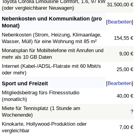
Toyota Corolla Limousine Comfort, 1.6, 97 kW
31.500,00 €
(oder vergleichbarer Neuwagen)
Nebenkosten und Kommunikation (pro
[
Bearbeiten
]
Monat)
Nebenkosten (Strom, Heizung, Klimaanlage,
154,55 €
Wasser, Müll) für eine Wohnung mit 85 m²
Monatsplan für Mobiltelefone mit Anrufen und
9,00 €
mehr als 10 GB Daten
Internet (Kabel-/ADSL-Flatrate mit 60 Mbit/s
25,00 €
oder mehr)
Sport und Freizeit
[
Bearbeiten
]
Mitgliedsbeitrag fürs Fitnessstudio
40,00 €
(monatlich)
Miete für Tennisplatz (1 Stunde am
?
Wochenende)
Kinokarte, Hollywood-Produktion oder
7,00 €
vergleichbar