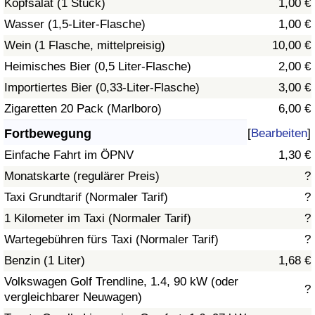
Kopfsalat (1 Stück)
1,00 €
Wasser (1,5-Liter-Flasche)
1,00 €
Verkehrs-Index
Wein (1 Flasche, mittelpreisig)
10,00 €
Heimisches Bier (0,5 Liter-Flasche)
2,00 €
Verkehrs-Index (aktuell)
Importiertes Bier (0,33-Liter-Flasche)
3,00 €
Verkehrs-Index nach Land
Zigaretten 20 Pack (Marlboro)
6,00 €
Fortbewegung
[
Bearbeiten
]
Einfache Fahrt im ÖPNV
1,30 €
Monatskarte (regulärer Preis)
?
Taxi Grundtarif (Normaler Tarif)
?
1 Kilometer im Taxi (Normaler Tarif)
?
Wartegebühren fürs Taxi (Normaler Tarif)
?
Benzin (1 Liter)
1,68 €
Volkswagen Golf Trendline, 1.4, 90 kW (oder
?
vergleichbarer Neuwagen)