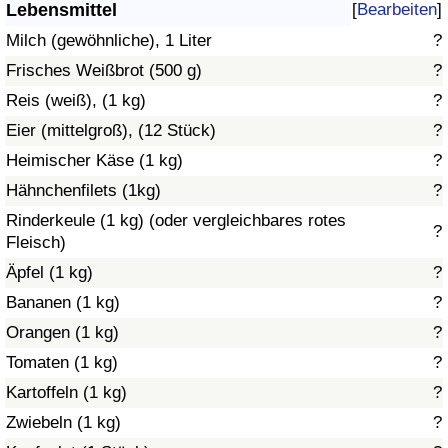
Lebensmittel
[
Bearbeiten
]
Gesundheitsversorgung
Milch (gewöhnliche), 1 Liter
?
Frisches Weißbrot (500 g)
?
Gesundheitsversorgungs-Index (aktuell)
Reis (weiß), (1 kg)
?
Eier (mittelgroß), (12 Stück)
?
Gesundheitsversorgungs-Index
Heimischer Käse (1 kg)
?
Gesundheitsversorgungs-Index nach Land
Hähnchenfilets (1kg)
?
Rinderkeule (1 kg) (oder vergleichbares rotes
?
Umweltverschmutzung
Fleisch)
Äpfel (1 kg)
?
Umweltverschmutzungs-Index (aktuell)
Bananen (1 kg)
?
Orangen (1 kg)
?
Verschmutzungsindex
Tomaten (1 kg)
?
Umweltverschmutzungs-Index nach Land
Kartoffeln (1 kg)
?
Zwiebeln (1 kg)
?
Verkehr