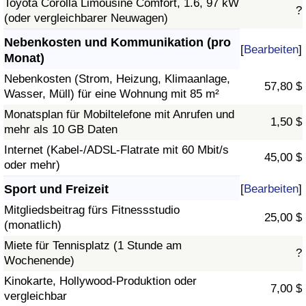
Toyota Corolla Limousine Comfort, 1.6, 97 kW
?
(oder vergleichbarer Neuwagen)
Nebenkosten und Kommunikation (pro
[
Bearbeiten
]
Monat)
Nebenkosten (Strom, Heizung, Klimaanlage,
57,80 $
Wasser, Müll) für eine Wohnung mit 85 m²
Monatsplan für Mobiltelefone mit Anrufen und
1,50 $
mehr als 10 GB Daten
Internet (Kabel-/ADSL-Flatrate mit 60 Mbit/s
45,00 $
oder mehr)
Sport und Freizeit
[
Bearbeiten
]
Mitgliedsbeitrag fürs Fitnessstudio
25,00 $
(monatlich)
Miete für Tennisplatz (1 Stunde am
?
Wochenende)
Kinokarte, Hollywood-Produktion oder
7,00 $
vergleichbar