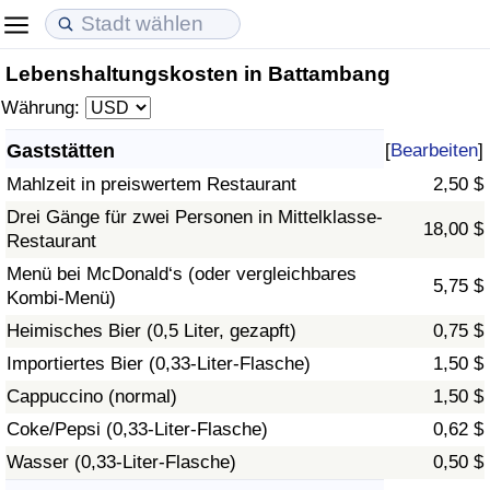
Lebenshaltungskosten in Battambang
Lebenshaltungskosten
Immobilienpreise
Lebensqualität
Währung:
Lebenshaltungskosten-Index (aktuell)
Immobilienpreis-Index (aktuell)
Lebensqualität-Index
Gaststätten
[
Bearbeiten
]
Mahlzeit in preiswertem Restaurant
2,50 $
Lebenshaltungskosten-Index
Immobilienpreis-Index
Lebensqualität-Index (aktuell)
Drei Gänge für zwei Personen in Mittelklasse-
18,00 $
Restaurant
Lebenshaltungskosten-Index nach Land
Immobilienpreis-Index nach Land
Lebensqualitätsindex nach Land
Menü bei McDonald‘s (oder vergleichbares
5,75 $
Kombi-Menü)
in Akaba
Kriminalität
Heimisches Bier (0,5 Liter, gezapft)
0,75 $
Kriminalitäts-Index (aktuell)
Importiertes Bier (0,33-Liter-Flasche)
1,50 $
Cappuccino (normal)
1,50 $
Kriminalitäts-Index
Coke/Pepsi (0,33-Liter-Flasche)
0,62 $
Wasser (0,33-Liter-Flasche)
0,50 $
Kriminalitätsindex nach Land