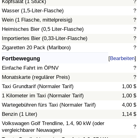
Kopfsalat (1 Stück)
?
Wasser (1,5-Liter-Flasche)
?
Verkehrs-Index
Wein (1 Flasche, mittelpreisig)
?
Heimisches Bier (0,5 Liter-Flasche)
?
Verkehrs-Index (aktuell)
Importiertes Bier (0,33-Liter-Flasche)
?
Verkehrs-Index nach Land
Zigaretten 20 Pack (Marlboro)
?
Fortbewegung
[
Bearbeiten
]
Einfache Fahrt im ÖPNV
?
Monatskarte (regulärer Preis)
?
Taxi Grundtarif (Normaler Tarif)
1,00 $
1 Kilometer im Taxi (Normaler Tarif)
1,00 $
Wartegebühren fürs Taxi (Normaler Tarif)
4,00 $
Benzin (1 Liter)
1,14 $
Volkswagen Golf Trendline, 1.4, 90 kW (oder
?
vergleichbarer Neuwagen)