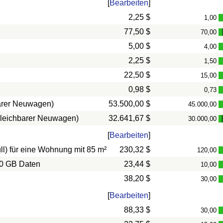
[
Bearbeiten
]
2,25 $
1,00
77,50 $
70,00
5,00 $
4,00
2,25 $
1,50
22,50 $
15,00
0,98 $
0,73
barer Neuwagen)
53.500,00 $
45.000,00
rgleichbarer Neuwagen)
32.641,67 $
30.000,00
[
Bearbeiten
]
l) für eine Wohnung mit 85 m²
230,32 $
120,00
10 GB Daten
23,44 $
10,00
38,20 $
30,00
[
Bearbeiten
]
88,33 $
30,00