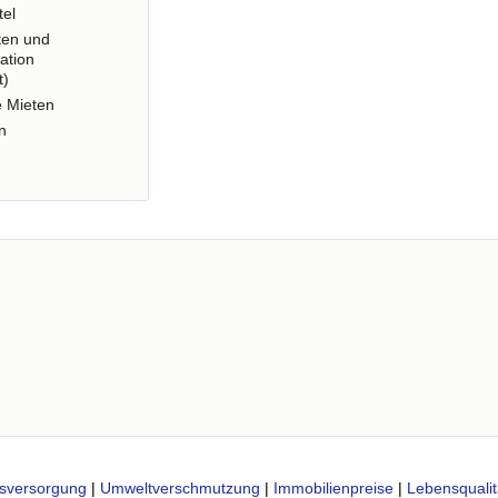
tel
ten und
ation
t)
e Mieten
n
sversorgung
|
Umweltverschmutzung
|
Immobilienpreise
|
Lebensqualit