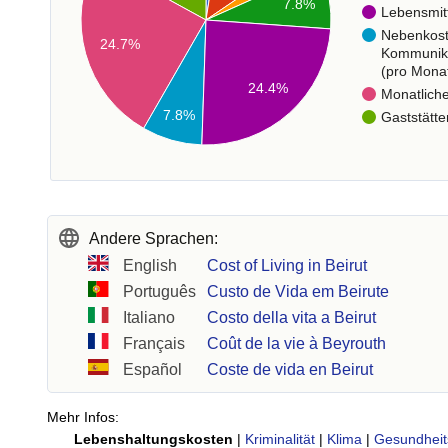
7.8%
Lebensmit
Nebenkos
24.7%
Kommunik
(pro Mona
24.4%
Monatlich
7.8%
Gaststätte
Andere Sprachen:
English
Cost of Living in Beirut
Português
Custo de Vida em Beirute
Italiano
Costo della vita a Beirut
Français
Coût de la vie à Beyrouth
Español
Coste de vida en Beirut
Mehr Infos:
Lebenshaltungskosten
|
Kriminalität
|
Klima
|
Gesundheit