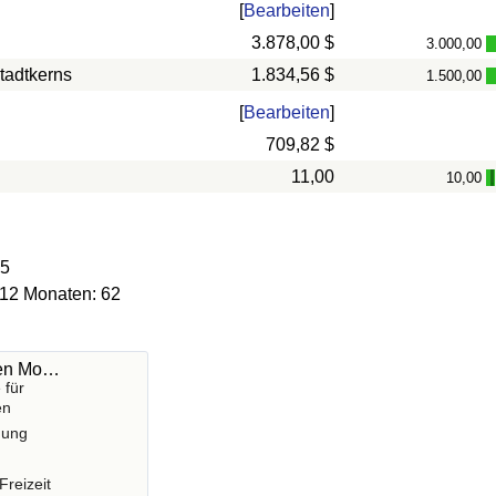
[
Bearbeiten
]
3.878,00 $
3.000,00
tadtkerns
1.834,56 $
1.500,00
[
Bearbeiten
]
709,82 $
11,00
10,00
65
 12 Monaten: 62
hen Mo…
 für
en
gung
Freizeit