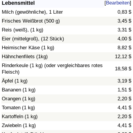
Lebensmittel
[
Bearbeiten
]
Gesundheitsversorgung
Milch (gewöhnliche), 1 Liter
0,83 $
Frisches Weißbrot (500 g)
3,45 $
Gesundheitsversorgungs-Index (aktuell)
Reis (weiß), (1 kg)
3,31 $
Eier (mittelgroß), (12 Stück)
4,00 $
Gesundheitsversorgungs-Index
Heimischer Käse (1 kg)
8,82 $
Gesundheitsversorgungs-Index nach Land
Hähnchenfilets (1kg)
12,12 $
Rinderkeule (1 kg) (oder vergleichbares rotes
18,58 $
Umweltverschmutzung
Fleisch)
Äpfel (1 kg)
3,19 $
Umweltverschmutzungs-Index (aktuell)
Bananen (1 kg)
1,51 $
Orangen (1 kg)
2,20 $
Verschmutzungsindex
Tomaten (1 kg)
4,41 $
Umweltverschmutzungs-Index nach Land
Kartoffeln (1 kg)
2,20 $
Zwiebeln (1 kg)
4,41 $
Verkehr