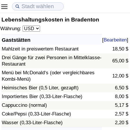
Lebenshaltungskosten in Bradenton
Lebenshaltungskosten
Immobilienpreise
Lebensqualität
Währung:
Lebenshaltungskosten-Index (aktuell)
Immobilienpreis-Index (aktuell)
Lebensqualität-Index
Gaststätten
[
Bearbeiten
]
Mahlzeit in preiswertem Restaurant
18,50 $
Lebenshaltungskosten-Index
Immobilienpreis-Index
Lebensqualität-Index (aktuell)
Drei Gänge für zwei Personen in Mittelklasse-
65,00 $
Restaurant
Lebenshaltungskosten-Index nach Land
Immobilienpreis-Index nach Land
Lebensqualitätsindex nach Land
Menü bei McDonald‘s (oder vergleichbares
12,00 $
Kombi-Menü)
in Akaba
Kriminalität
Heimisches Bier (0,5 Liter, gezapft)
6,50 $
Kriminalitäts-Index (aktuell)
Importiertes Bier (0,33-Liter-Flasche)
8,00 $
Cappuccino (normal)
5,17 $
Kriminalitäts-Index
Coke/Pepsi (0,33-Liter-Flasche)
2,57 $
Wasser (0,33-Liter-Flasche)
2,20 $
Kriminalitätsindex nach Land