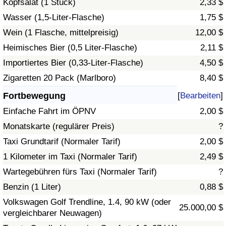
Kopfsalat (1 Stück)
2,33 $
Wasser (1,5-Liter-Flasche)
1,75 $
Verkehrs-Index
Wein (1 Flasche, mittelpreisig)
12,00 $
Heimisches Bier (0,5 Liter-Flasche)
2,11 $
Verkehrs-Index (aktuell)
Importiertes Bier (0,33-Liter-Flasche)
4,50 $
Verkehrs-Index nach Land
Zigaretten 20 Pack (Marlboro)
8,40 $
Fortbewegung
[
Bearbeiten
]
Einfache Fahrt im ÖPNV
2,00 $
Monatskarte (regulärer Preis)
?
Taxi Grundtarif (Normaler Tarif)
2,00 $
1 Kilometer im Taxi (Normaler Tarif)
2,49 $
Wartegebühren fürs Taxi (Normaler Tarif)
?
Benzin (1 Liter)
0,88 $
Volkswagen Golf Trendline, 1.4, 90 kW (oder
25.000,00 $
vergleichbarer Neuwagen)