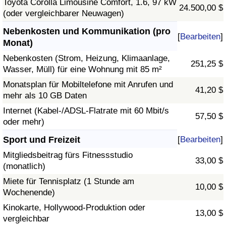
Toyota Corolla Limousine Comfort, 1.6, 97 kW
24.500,00 $
(oder vergleichbarer Neuwagen)
Nebenkosten und Kommunikation (pro
[
Bearbeiten
]
Monat)
Nebenkosten (Strom, Heizung, Klimaanlage,
251,25 $
Wasser, Müll) für eine Wohnung mit 85 m²
Monatsplan für Mobiltelefone mit Anrufen und
41,20 $
mehr als 10 GB Daten
Internet (Kabel-/ADSL-Flatrate mit 60 Mbit/s
57,50 $
oder mehr)
Sport und Freizeit
[
Bearbeiten
]
Mitgliedsbeitrag fürs Fitnessstudio
33,00 $
(monatlich)
Miete für Tennisplatz (1 Stunde am
10,00 $
Wochenende)
Kinokarte, Hollywood-Produktion oder
13,00 $
vergleichbar