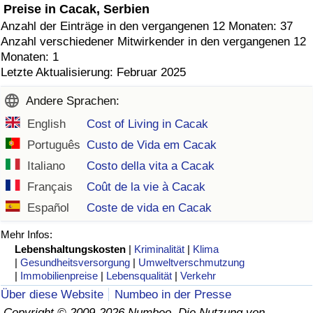
Preise in Cacak, Serbien
Anzahl der Einträge in den vergangenen 12 Monaten: 37
Anzahl verschiedener Mitwirkender in den vergangenen 12
Monaten: 1
Letzte Aktualisierung: Februar 2025
Andere Sprachen:
English
Cost of Living in Cacak
Português
Custo de Vida em Cacak
Italiano
Costo della vita a Cacak
Français
Coût de la vie à Cacak
Español
Coste de vida en Cacak
Mehr Infos:
Lebenshaltungskosten
|
Kriminalität
|
Klima
|
Gesundheitsversorgung
|
Umweltverschmutzung
|
Immobilienpreise
|
Lebensqualität
|
Verkehr
Über diese Website
Numbeo in der Presse
Copyright © 2009-2026 Numbeo. Die Nutzung von