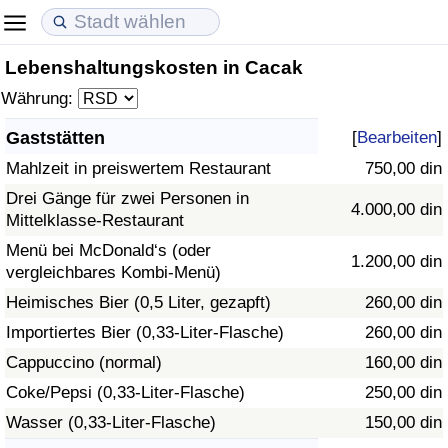
Lebenshaltungskosten in Cacak
Lebenshaltungskosten
Immobilienpreise
Lebensqualität
Währung:
Lebenshaltungskosten-Index (aktuell)
Immobilienpreis-Index (aktuell)
Lebensqualität-Index
Gaststätten
[
Bearbeiten
]
Mahlzeit in preiswertem Restaurant
750,00 din
Lebenshaltungskosten-Index
Immobilienpreis-Index
Lebensqualität-Index (aktuell)
Drei Gänge für zwei Personen in
4.000,00 din
Mittelklasse-Restaurant
Lebenshaltungskosten-Index nach Land
Immobilienpreis-Index nach Land
Lebensqualitätsindex nach Land
Menü bei McDonald‘s (oder
1.200,00 din
vergleichbares Kombi-Menü)
in Akaba
Kriminalität
Heimisches Bier (0,5 Liter, gezapft)
260,00 din
Kriminalitäts-Index (aktuell)
Importiertes Bier (0,33-Liter-Flasche)
260,00 din
Cappuccino (normal)
160,00 din
Kriminalitäts-Index
Coke/Pepsi (0,33-Liter-Flasche)
250,00 din
Wasser (0,33-Liter-Flasche)
150,00 din
Kriminalitätsindex nach Land