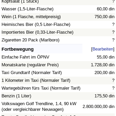
Kopfsalat (1 Stück)
?
Wasser (1,5-Liter-Flasche)
60,00 din
Verkehrs-Index
Wein (1 Flasche, mittelpreisig)
750,00 din
Heimisches Bier (0,5 Liter-Flasche)
?
Verkehrs-Index (aktuell)
Importiertes Bier (0,33-Liter-Flasche)
?
Verkehrs-Index nach Land
Zigaretten 20 Pack (Marlboro)
?
Fortbewegung
[
Bearbeiten
]
Einfache Fahrt im ÖPNV
55,00 din
Monatskarte (regulärer Preis)
1.728,00 din
Taxi Grundtarif (Normaler Tarif)
200,00 din
1 Kilometer im Taxi (Normaler Tarif)
?
Wartegebühren fürs Taxi (Normaler Tarif)
?
Benzin (1 Liter)
175,50 din
Volkswagen Golf Trendline, 1.4, 90 kW
2.800.000,00 din
(oder vergleichbarer Neuwagen)