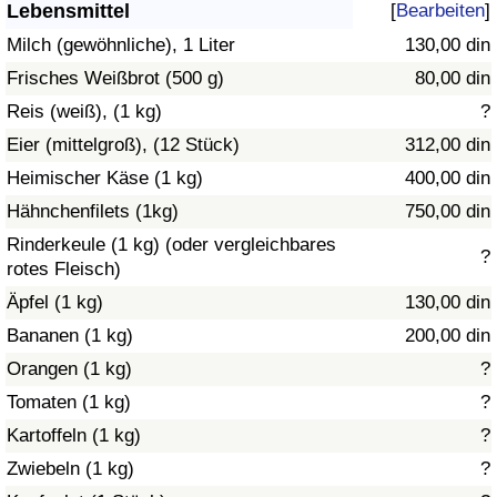
Lebensmittel
[
Bearbeiten
]
Gesundheitsversorgung
Milch (gewöhnliche), 1 Liter
130,00 din
Frisches Weißbrot (500 g)
80,00 din
Gesundheitsversorgungs-Index (aktuell)
Reis (weiß), (1 kg)
?
Eier (mittelgroß), (12 Stück)
312,00 din
Gesundheitsversorgungs-Index
Heimischer Käse (1 kg)
400,00 din
Gesundheitsversorgungs-Index nach Land
Hähnchenfilets (1kg)
750,00 din
Rinderkeule (1 kg) (oder vergleichbares
?
Umweltverschmutzung
rotes Fleisch)
Äpfel (1 kg)
130,00 din
Umweltverschmutzungs-Index (aktuell)
Bananen (1 kg)
200,00 din
Orangen (1 kg)
?
Verschmutzungsindex
Tomaten (1 kg)
?
Umweltverschmutzungs-Index nach Land
Kartoffeln (1 kg)
?
Zwiebeln (1 kg)
?
Verkehr